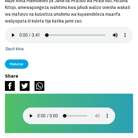
Naye Afisa Maendeleo ya Jamii na Mratibu wa Mradi huo, Fatuma
Kitojo, amewapongeza wahitimu kwa juhudi walizo onesha wakati
wa mafunzo na kusisitiza umuhimu wa kuyaendeleza maarifa
waliyopata ili kuleta tija katika jamii zao.
Sauti kina.
Mahafali
Share