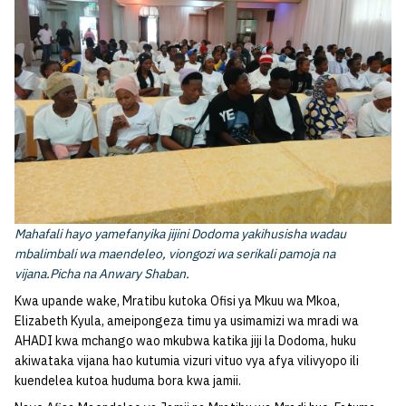
Mahafali hayo yamefanyika jijini Dodoma yakihusisha wadau
mbalimbali wa maendeleo, viongozi wa serikali pamoja na
vijana.Picha na Anwary Shaban.
Kwa upande wake, Mratibu kutoka Ofisi ya Mkuu wa Mkoa,
Elizabeth Kyula, ameipongeza timu ya usimamizi wa mradi wa
AHADI kwa mchango wao mkubwa katika jiji la Dodoma, huku
akiwataka vijana hao kutumia vizuri vituo vya afya vilivyopo ili
kuendelea kutoa huduma bora kwa jamii.