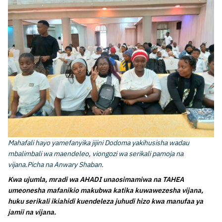
Mahafali hayo yamefanyika jijini Dodoma yakihusisha wadau
mbalimbali wa maendeleo, viongozi wa serikali pamoja na
vijana.Picha na Anwary Shaban.
Kwa ujumla, mradi wa AHADI unaosimamiwa na TAHEA
umeonesha mafanikio makubwa katika kuwawezesha vijana,
huku serikali ikiahidi kuendeleza juhudi hizo kwa manufaa ya
jamii na vijana.