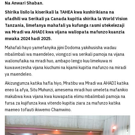
Na Anwari Shaban.
Shirika lisilo la kiserikali la TAHEA kwa kushirikiana na
ufadhili wa Serikali ya Canada kupitia shirika la World Vision
Tanzania, limefanya mahafali ya kufunga rasmi utekelezaji
wa Mradi wa AHADI kwa vijana waliopata mafunzo kuanzia
mwaka 2024 hadi 2025.
Mahafali hayo yamefanyika jijini Dodoma yakihusisha wadau
mbalimbali wa maendeleo, viongozi wa serikali pamoja na vijana
walionufaika na mradi huo, ambapo lengo kuu limekuwa ni
kuwawezesha vijana kiuchumi na kijamii kupitia mafunzo na miradi
ya maendeleo.
Akizungumza katika hafla hiyo, Mratibu wa Mradi wa AHADI katika
eneo la afya, Situ Muhunzi, amesema mradi huo umeleta mafanikio
makubwa kwa vijana kwa kuwapatia elimu mbalimbali pamoja na
fursa za kujifunza kwa vitendo kupitia ziara za mafunzo katika
maeneo tofauti ikiwemo Chamwino.