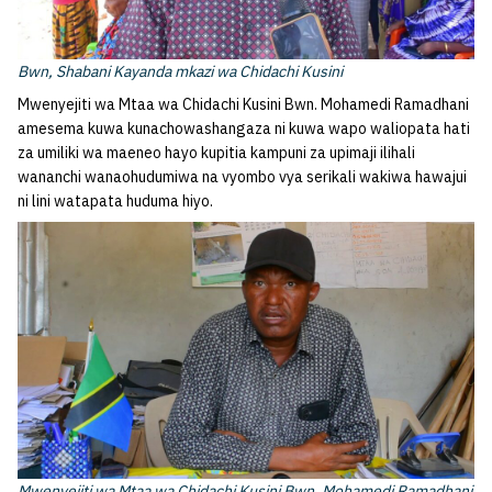
Bwn, Shabani Kayanda mkazi wa Chidachi Kusini
Mwenyejiti wa Mtaa wa Chidachi Kusini Bwn. Mohamedi Ramadhani
amesema kuwa kunachowashangaza ni kuwa wapo waliopata hati
za umiliki wa maeneo hayo kupitia kampuni za upimaji ilihali
wananchi wanaohudumiwa na vyombo vya serikali wakiwa hawajui
ni lini watapata huduma hiyo.
Mwenyejiti wa Mtaa wa Chidachi Kusini Bwn. Mohamedi Ramadhani