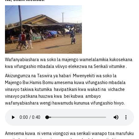
Wafanyabiashara wa soko la majengo wamelalamikia kukosekana
kwa vifungashio mbadala vilivyo elekezwa na Serikali vitumike .
Akizungumza na Taswira ya habari Mwenyekiti wa soko la
Majengo Bw.Hamis Bomu amesema kuwa vifungashio mbadala
vinavyo takiwa kutumika havipatikani kwa wakati na vichache
vinavyo patikana huuzwa kwa bei kubwa ambayo
wafanyabiashara wengi hawamudu kununua vifungashio hivyo.
Amesema kuwa ni vema viongozi wa serikali wanapo toa marufuku