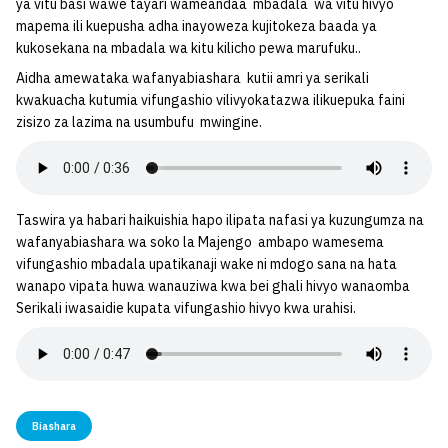
ya vitu basi wawe tayari wameandaa mbadala wa vitu hivyo
mapema ili kuepusha adha inayoweza kujitokeza baada ya
kukosekana na mbadala wa kitu kilicho pewa marufuku..
Aidha amewataka wafanyabiashara kutii amri ya serikali
kwakuacha kutumia vifungashio vilivyokatazwa ilikuepuka faini
zisizo za lazima na usumbufu mwingine.
Taswira ya habari haikuishia hapo ilipata nafasi ya kuzungumza na
wafanyabiashara wa soko la Majengo ambapo wamesema
vifungashio mbadala upatikanaji wake ni mdogo sana na hata
wanapo vipata huwa wanauziwa kwa bei ghali hivyo wanaomba
Serikali iwasaidie kupata vifungashio hivyo kwa urahisi.
Biashara