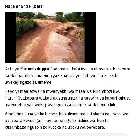
Na; Benard Filbert
.
Kata ya Matumbulu jijini Dodoma inakabiliwa na ubovu wa barabara
katika baadhi ya maeneo yake hali inayochelewesha zoezi la
uwekaji nguzo za umeme.
Hayo yameelezwa na mwenyekiti wa mtaa wa Mkombozi Bw.
Haruni Nyakapara wakati akizungumza na taswira ya habari kuhusu
maendeleo ya uwekaji wa nguzo za umeme katika eneo hilo.
Amesema kuna wakati zoezi hilo lilisimama kutokana na ubovu wa
barabara kwani gari inayobeba nguzo ilishindwa kupita
kusambaza nguzo hizo kutoka na ubovu wa barabara.