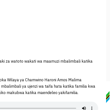
haki za watoto wakati wa maamuzi mbalimbali katika
toka Wilaya ya Chamwino Haroni Amos Malima
alimbali ya ujenzi wa taifa hata katika familia kwa
liko makubwa katika maendeleo yakifamilia.