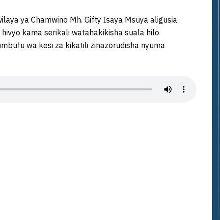
ya ya Chamwino Mh. Gifty Isaya Msuya aligusia
 hivyo kama serikali watahakikisha suala hilo
sumbufu wa kesi za kikatili zinazorudisha nyuma