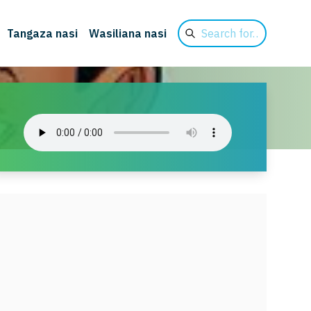
Search
Tangaza nasi
Wasiliana nasi
for