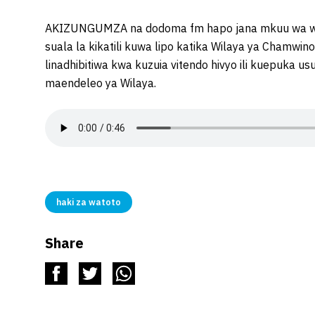
AKIZUNGUMZA na dodoma fm hapo jana mkuu wa wila
suala la kikatili kuwa lipo katika Wilaya ya Chamwino
linadhibitiwa kwa kuzuia vitendo hivyo ili kuepuka u
maendeleo ya Wilaya.
haki za watoto
Share