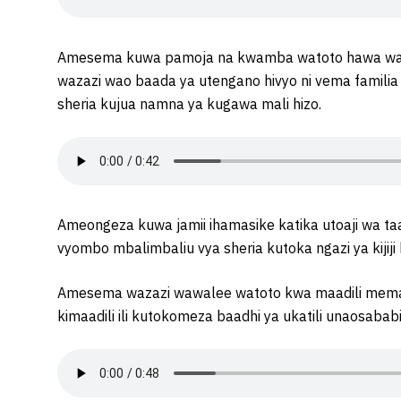
Amesema kuwa pamoja na kwamba watoto hawa wanah
wazazi wao baada ya utengano hivyo ni vema familia
sheria kujua namna ya kugawa mali hizo.
Ameongeza kuwa jamii ihamasike katika utoaji wa taari
vyombo mbalimbaliu vya sheria kutoka ngazi ya kijiji
Amesema wazazi wawalee watoto kwa maadili mema ili
kimaadili ili kutokomeza baadhi ya ukatili unaosabab