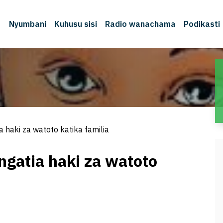
Nyumbani
Kuhusu sisi
Radio wanachama
Podikasti
 haki za watoto katika familia
gatia haki za watoto