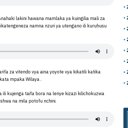
aki lakini hawana mamlaka ya kuingilia mali za
 ikatengeneza namna nzuri ya utengano ili kuruhusu
fa za vitendo vya aina yoyote vya kikatili katika
 kata mpaka Wilaya .
 kujenga taifa bora na lenye kizazi kilichokuzwa
ishwa na mila potofu nchini.