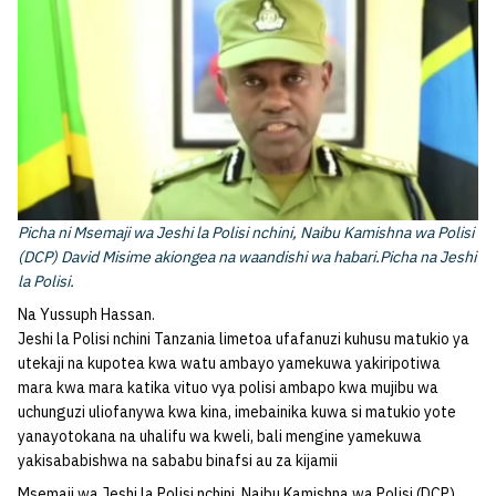
Picha ni Msemaji wa Jeshi la Polisi nchini, Naibu Kamishna wa Polisi
(DCP) David Misime akiongea na waandishi wa habari.Picha na Jeshi
la Polisi.
Na Yussuph Hassan.
Jeshi la Polisi nchini Tanzania limetoa ufafanuzi kuhusu matukio ya
utekaji na kupotea kwa watu ambayo yamekuwa yakiripotiwa
mara kwa mara katika vituo vya polisi ambapo kwa mujibu wa
uchunguzi uliofanywa kwa kina, imebainika kuwa si matukio yote
yanayotokana na uhalifu wa kweli, bali mengine yamekuwa
yakisababishwa na sababu binafsi au za kijamii
Msemaji wa Jeshi la Polisi nchini, Naibu Kamishna wa Polisi (DCP)