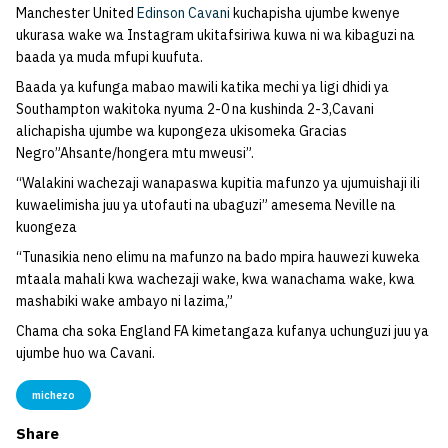
Manchester United
Edinson Cavani
kuchapisha ujumbe kwenye
ukurasa wake wa Instagram ukitafsiriwa kuwa ni wa kibaguzi na
baada ya muda mfupi kuufuta.
Baada ya kufunga mabao mawili katika mechi ya ligi dhidi ya
Southampton wakitoka nyuma 2-0 na kushinda 2-3,Cavani
alichapisha ujumbe wa kupongeza ukisomeka Gracias
Negro”Ahsante/hongera mtu mweusi”.
“Walakini wachezaji wanapaswa kupitia mafunzo ya ujumuishaji ili
kuwaelimisha juu ya utofauti na ubaguzi” amesema Neville na
kuongeza
“Tunasikia neno elimu na mafunzo na bado mpira hauwezi kuweka
mtaala mahali kwa wachezaji wake, kwa wanachama wake, kwa
mashabiki wake ambayo ni lazima,”
Chama cha soka England FA kimetangaza kufanya uchunguzi juu ya
ujumbe huo wa Cavani.
michezo
Share