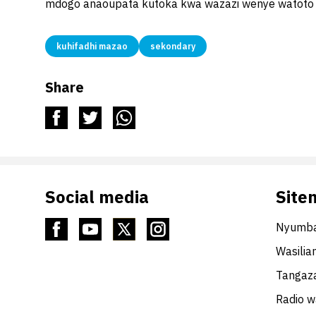
mdogo anaoupata kutoka kwa wazazi wenye watoto s
kuhifadhi mazao
sekondary
Share
Social media
Site
Nyumba
Wasilia
Tangaza
Radio 