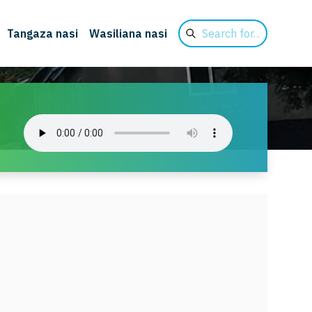
Search
Tangaza nasi
Wasiliana nasi
for