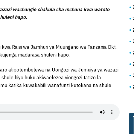
wazazi wachangie chakula cha mchana kwa watoto
huleni hapo.
i kwa Raisi wa Jamhuri ya Muungano wa Tanzania Dkt.
 kujenga madarasa shuleni hapo.
ro alipotembelewa na Uongozi wa Jumuiya ya wazazi
shule hiyo huku akiwaelezea viongozi tatizo la
umu katika kuwakabili wanafunzi kutokana na shule