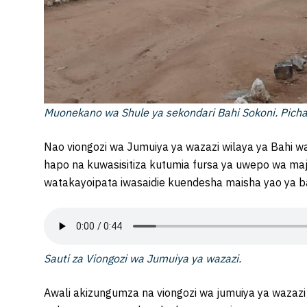
Muonekano wa Shule ya sekondari Bahi Sokoni. Pich
Nao viongozi wa Jumuiya ya wazazi wilaya ya Bahi w
hapo na kuwasisitiza kutumia fursa ya uwepo wa maje
watakayoipata iwasaidie kuendesha maisha yao ya b
Sauti za Viongozi wa Jumuiya ya wazazi.
Awali akizungumza na viongozi wa jumuiya ya wazazi 