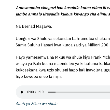
Amewaomba viongozi hao kusaidia kutoa elimu ili 
jambo ambalo litasaidia kuinua kiwango cha elimu s
Na Bernad Magawa.
Uongozi wa Shule ya sekondari bahi umetoa shukran
Samia Suluhu Hasani kwa kutoa zaidi ya Millioni 200
Hayo yamesemwa na Mkuu wa shule hiyo Frank Mcha
wilaya ya Bahi kuona maendeleo ya kitaaluma katika 
kukosekana kwa uzio shuleni hapo hali inayoleta ug
hiyo kuwepo eneo la mjini.
Sauti ya Mkuu wa shule