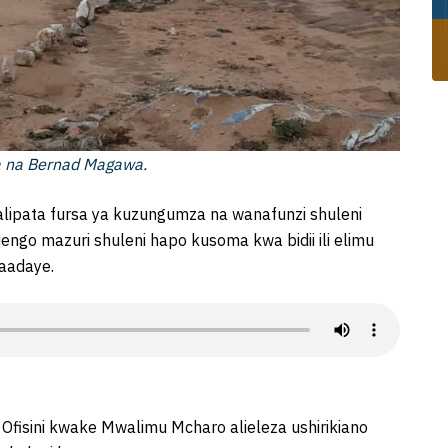
a na Bernad Magawa.
alipata fursa ya kuzungumza na wanafunzi shuleni
ngo mazuri shuleni hapo kusoma kwa bidii ili elimu
aadaye.
Ofisini kwake Mwalimu Mcharo alieleza ushirikiano