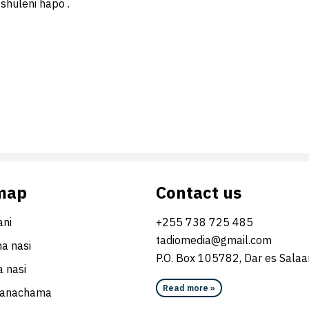
huleni hapo .
map
Contact us
ni
+255 738 725 485
tadiomedia@gmail.com
na nasi
P.O. Box 105782, Dar es Sala
 nasi
Read more »
wanachama