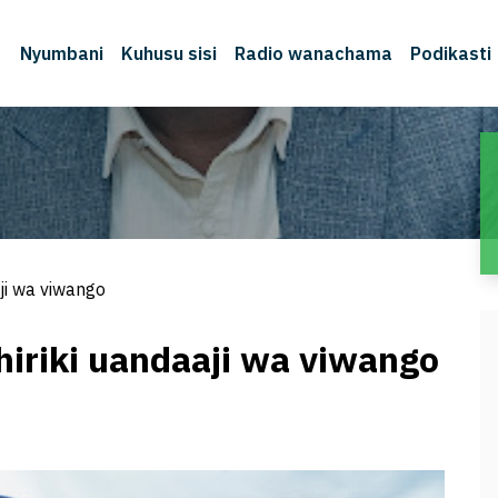
Nyumbani
Kuhusu sisi
Radio wanachama
Podikasti
ji wa viwango
hiriki uandaaji wa viwango