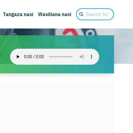
Search
Tangaza nasi
Wasiliana nasi
for