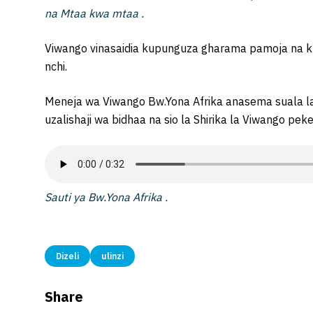
na Mtaa kwa mtaa .
Viwango vinasaidia kupunguza gharama pamoja na k
nchi.
Meneja wa Viwango Bw.Yona Afrika anasema suala la
uzalishaji wa bidhaa na sio la Shirika la Viwango peke
Sauti ya Bw.Yona Afrika .
Dizeli
ulinzi
Share