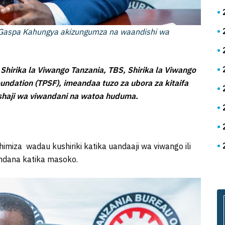
. Gaspa Kahungya akizungumza na waandishi wa
Shirika la Viwango Tanzania, TBS, Shirika la Viwango
undation (TPSF), imeandaa tuzo za ubora za kitaifa
shaji wa viwandani na watoa huduma.
imiza wadau kushiriki katika uandaaji wa viwango ili
indana katika masoko.