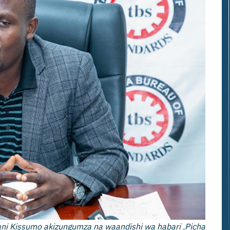
ni Kissumo akizungumza na waandishi wa habari .Picha