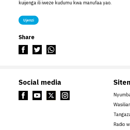
kuijenga ili iweze kudumu kwa manufaa yao.
Ujenzi
Share
Social media
Site
Nyumba
Wasilia
Tangaza
Radio 