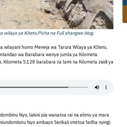
 wilaya ya Kiteto.Picha na Full shangwe blog.
a wilayani humo Meneja wa Tarura Wilaya ya KIteto,
mtandao wa Barabara wenye jumla ya Kilometa
e, Kilometa 5.128 barabara za lami na Kilometa zaidi ya
dombinu hiyo, lakini pia wanatoa rai na elimu ya mara
iundombinu hiyo ambayo Serikali imetoa fedha nyingi