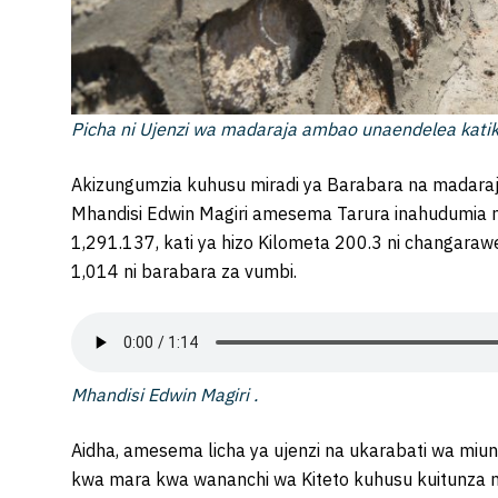
Picha ni Ujenzi wa madaraja ambao unaendelea katika
Akizungumzia kuhusu miradi ya Barabara na madaraj
Mhandisi Edwin Magiri amesema Tarura inahudumia 
1,291.137, kati ya hizo Kilometa 200.3 ni changaraw
1,014 ni barabara za vumbi.
Mhandisi Edwin Magiri .
Aidha, amesema licha ya ujenzi na ukarabati wa miun
kwa mara kwa wananchi wa Kiteto kuhusu kuitunza m