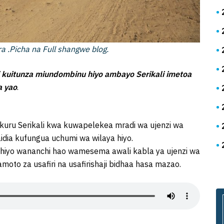
a .Picha na Full shangwe blog.
 kuitunza miundombinu hiyo ambayo Serikali imetoa
a yao
.
uru Serikali kwa kuwapelekea mradi wa ujenzi wa
ia kufungua uchumi wa wilaya hiyo.
 hiyo wananchi hao wamesema awali kabla ya ujenzi wa
to za usafiri na usafirishaji bidhaa hasa mazao.