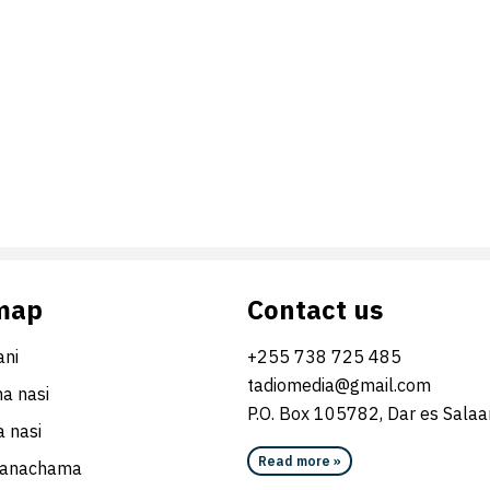
map
Contact us
ni
+255 738 725 485
tadiomedia@gmail.com
na nasi
P.O. Box 105782, Dar es Sala
 nasi
Read more »
wanachama