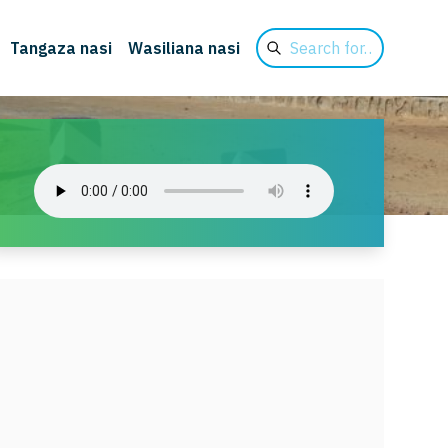
Search
Tangaza nasi
Wasiliana nasi
for