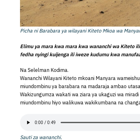
Picha ni Barabara ya wilayani Kiteto Mkoa wa Manyar
Elimu ya mara kwa mara kwa wananchi wa Kiteto ili
fedha nyingi kuijenga ili iweze kudumu kwa manufa
Na Selelman Kodima.
Wananchi Wilayani Kiteto mkoani Manyara wameishuk
miundombinu ya barabara na madaraja ambao utasaid
Wakizungumza wakati wa ziara ya ukaguzi wa miradi
miundombinu hiyo walikuwa wakikumbana na changamo
Sauti za wananchi.