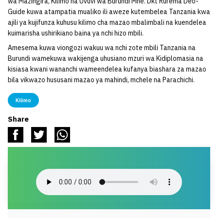
wa Mazingira, Kilimo na Uvuvi wa Burundi Mhe. Dkt Rurema Deo-
Guide kuwa atampatia mualiko ili aweze kutembelea Tanzania kwa
ajili ya kujifunza kuhusu kilimo cha mazao mbalimbali na kuendelea
kuimarisha ushirikiano baina ya nchi hizo mbili.
Amesema kuwa viongozi wakuu wa nchi zote mbili Tanzania na
Burundi wamekuwa wakijenga uhusiano mzuri wa Kidiplomasia na
kisiasa kwani wananchi wameendelea kufanya biashara za mazao
bila vikwazo hususani mazao ya mahindi, mchele na Parachichi.
Kilimo
Share