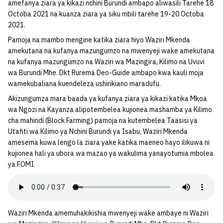
amefanya ziara ya kikazi nchini Burundi ambapo aliwasili Tarehe 18
Octoba 2021 na kuanza ziara ya siku mbili tarehe 19-20 Octoba
2021.
Pamoja na mambo mengine katika ziara hiyo Waziri Mkenda
amekutana na kufanya mazungumzo na mwenyeji wake amekutana
na kufanya mazungumzo na Waziri wa Mazingira, Kilimo na Uvuvi
wa Burundi Mhe. Dkt Rurema Deo-Guide ambapo kwa kauli moja
wamekubaliana kuendeleza ushirikiano maradufu.
Akizungumza mara baada ya kufanya ziara ya kikazi katika Mkoa
wa Ngozi na Kayanza alipotembelea kujionea mashamba ya Kilimo
cha mahindi (Block Farming) pamoja na kutembelea Taasisi ya
Utafiti wa Kilimo ya Nchini Burundi ya Isabu, Waziri Mkenda
amesema kuwa lengo la ziara yake katika maeneo hayo ilikuwa ni
kujionea hali ya ubora wa mazao ya wakulima yanayotumia mbolea
ya FOMI.
Waziri Mkenda amemuhakikishia mwenyeji wake ambaye ni Waziri