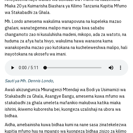
Miaka 20 ya Kuimarisha Biashara ya Kilimo Tanzania Kupitia Mfumo
wa Stakabadhi za Ghala.
Mh. Londo amesema wakulima wanapovuna na kupeleka mazao
ghalani, wanategemea malipo mara moja kwa sababu
changamoto zao ni kusuluhisha madeni, mikopo, ada za watoto, na
huduma za afya hata hivyo, wakulima hawa wanaona kama
wanakopesha mazao yao kutokana na kucheleweshwa malipo, hali
inayotokana na ukosefu wa imani.
Sauti ya Mh. Dennis Londo,
‎Awali akizungumza Mkurugenzi Mtendaji wa Bodi ya Usimamizi wa
Stakabadhi za Ghala, Asangye Bangu, amesema kuwa mfumo wa
stakabadhi za ghala umeleta mafanikio makubwa katika miaka
ishirini, ikiwemo kuboresha bei, kuongeza uzalishaji na ubora wa
bidhaa.
Aidha, amebainisha kuwa bidhaa kumi na nane sasa zinatekelezwa
kupitia mfumo huu na mpango wa kuongeza bidhaa zisizo za kilimo