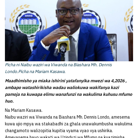
Picha ni Naibu waziri wa Viwanda na Biashara Mh. Dennis
Londo.Picha na Mariam Kasawa.
Maadhimisho ya miaka ishirini yatafanyika mwezi wa 4,2026 ,
ambapo watashirikisha wadau waliokuwa wakifanya kazi
pamoja na kuwapa elimu wanafunzi na wakulima kuhusu mfumo
huo.
Na Mariam Kasawa.
Naibu waziri wa Viwanda na Biashara Mh. Dennis Londo, amesema
kuwa ujio mpya wa stakabadhi za ghala unawakumbusha wakulima
changamoto walizopitia kupitia vyama vyao vya ushirika.
‎Ameyasema hayo wakati wa Uzinduzi wa Mfumo na kuazimisha