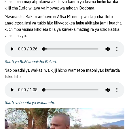
kisima cha maji alipokuwa akicheza kando ya kisima hicho katika
kijiji cha Ilolo wilaya ya Mpwapwa mkoani Dodoma.
Mwanaisha Bakari ambaye ni Afisa Mtendaji wa kijiji cha Ilolo
anaelezea jinsi ya tukio hilo lilivyotokea huku akiitaka jamii kuacha
kuchimba visima kiholela bila ya kuweka mazingira ya uzio katika
visima hivyo.
Sauti ya Bi.Mwanaisha Bakari.
Nao baadhi ya wakazi wa kijiji hicho wametoa maoni yao kufuatia
tukio hilo.
Sauti za baadhi ya wananchi.