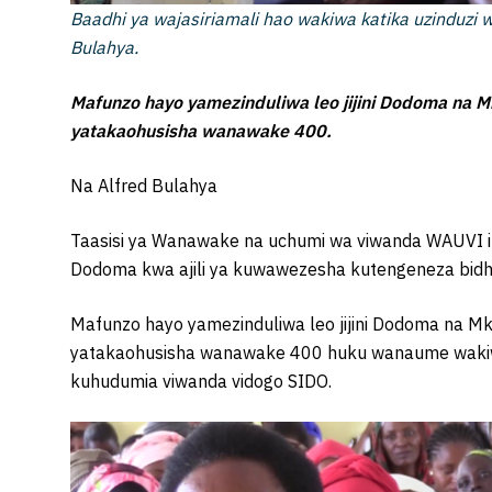
Baadhi ya wajasiriamali hao wakiwa katika uzinduzi w
Bulahya.
Mafunzo hayo yamezinduliwa leo jijini Dodoma na Mk
yatakaohusisha wanawake 400.
Na Alfred Bulahya
Taasisi ya Wanawake na uchumi wa viwanda WAUVI im
Dodoma kwa ajili ya kuwawezesha kutengeneza bidha
Mafunzo hayo yamezinduliwa leo jijini Dodoma na Mku
yatakaohusisha wanawake 400 huku wanaume wakiw
kuhudumia viwanda vidogo SIDO.