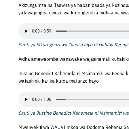
Akizungumza na Taswira ya habari baada ya kuzin
yatawajengea uwezo wa kutengeneza bidhaa na vi
Sauti ya Mkurugenzi wa Taasisi hiyo bi Habiba Ryengi
Aidha amewaomba wanawake wajasiriamali kuhakiki
Justine Benedict Kahemela ni Msimamizi wa Fedha
watashiriki katika kutoa mafunzo hayo.
Sauti ya Justine Benedict Kahemela ni Msimamizi w
Mwenyekiti wa WAUVI mkoa wa Dodoma Rehema Sai