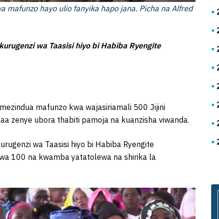
a mafunzo hayo ulio fanyika hapo jana. Picha na Alfred
urugenzi wa Taasisi hiyo bi Habiba Ryengite
ezindua mafunzo kwa wajasiriamali 500 Jijini
a zenye ubora thabiti pamoja na kuanzisha viwanda.
rugenzi wa Taasisi hiyo bi Habiba Ryengite
a 100 na kwamba yatatolewa na shirika la