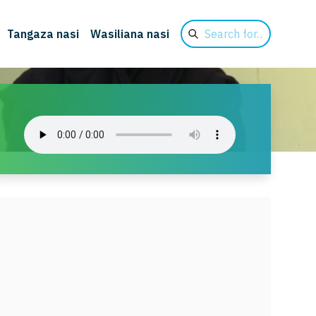
Search
Tangaza nasi
Wasiliana nasi
for