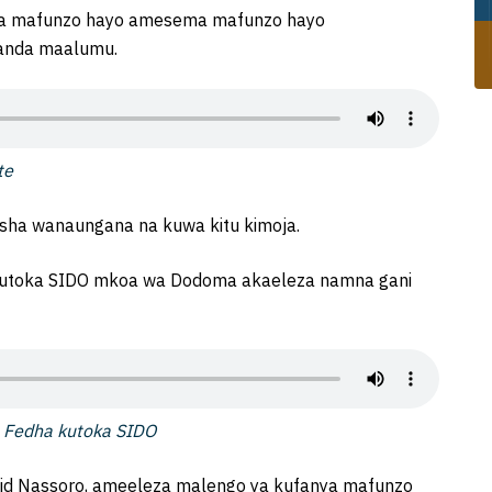
dua mafunzo hayo amesema mafunzo hayo
wanda maalumu.
te
sha wanaungana na kuwa kitu kimoja.
 kutoka SIDO mkoa wa Dodoma akaeleza namna gani
a Fedha kutoka SIDO
d Nassoro, ameeleza malengo ya kufanya mafunzo