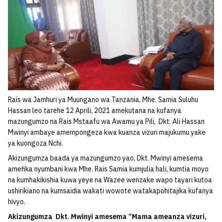
Rais wa Jamhuri ya Muungano wa Tanzania, Mhe. Samia Suluhu
Hassan leo tarehe 12 Aprili, 2021 amekutana na kufanya
mazungumzo na Rais Mstaafu wa Awamu ya Pili, Dkt. Ali Hassan
Mwinyi ambaye amempongeza kwa kuanza vizuri majukumu yake
ya kuongoza Nchi.
Akizungumza baada ya mazungumzo yao, Dkt. Mwinyi amesema
amefika nyumbani kwa Mhe. Rais Samia kumjulia hali, kumtia moyo
na kumhakikishia kuwa yeye na Wazee wenzake wapo tayari kutoa
ushirikiano na kumsaidia wakati wowote watakapohitajika kufanya
hivyo.
Akizungumza Dkt. Mwinyi amesema “Mama ameanza vizuri,