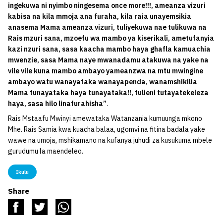
ingekuwa ni nyimbo ningesema once more!!!, ameanza vizuri
kabisa na kila mmoja ana furaha, kila raia unayemsikia
anasema Mama ameanza vizuri, tuliyekuwa nae tulikuwa na
Rais mzuri sana, mzoefu wa mambo ya kiserikali, ametufanyia
kazi nzuri sana, sasa kaacha mambo haya ghafla kamuachia
mwenzie, sasa Mama naye mwanadamu atakuwa na yake na
vile vile kuna mambo ambayo yameanzwa na mtu mwingine
ambayo watu wanayataka wanayapenda, wanamshikilia
Mama tunayataka haya tunayataka!!, tulieni tutayatekeleza
haya, sasa hilo linafurahisha”
.
Rais Mstaafu Mwinyi amewataka Watanzania kumuunga mkono
Mhe. Rais Samia kwa kuacha balaa, ugomvi na fitina badala yake
wawe na umoja, mshikamano na kufanya juhudi za kusukuma mbele
gurudumu la maendeleo.
Ikulu
Share