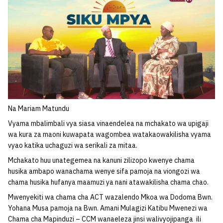
Na Mariam Matundu
Vyama mbalimbali vya siasa vinaendelea na mchakato wa upigaji
wa kura za maoni kuwapata wagombea watakaowakilisha vyama
vyao katika uchaguzi wa serikali za mitaa.
Mchakato huu unategemea na kanuni zilizopo kwenye chama
husika ambapo wanachama wenye sifa pamoja na viongozi wa
chama husika hufanya maamuzi ya nani atawakilisha chama chao.
Mwenyekiti wa chama cha ACT wazalendo Mkoa wa Dodoma Bwn.
Yohana Musa pamoja na Bwn. Amani Mulagizi Katibu Mwenezi wa
Chama cha Mapinduzi – CCM wanaeleza jinsi walivyojipanga ili