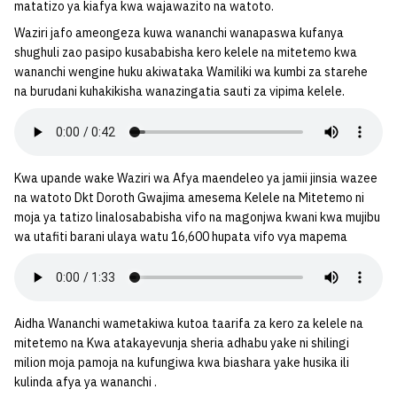
matatizo ya kiafya kwa wajawazito na watoto.
Waziri jafo ameongeza kuwa wananchi wanapaswa kufanya
shughuli zao pasipo kusababisha kero kelele na mitetemo kwa
wananchi wengine huku akiwataka Wamiliki wa kumbi za starehe
na burudani kuhakikisha wanazingatia sauti za vipima kelele.
Kwa upande wake Waziri wa Afya maendeleo ya jamii jinsia wazee
na watoto Dkt Doroth Gwajima amesema Kelele na Mitetemo ni
moja ya tatizo linalosababisha vifo na magonjwa kwani kwa mujibu
wa utafiti barani ulaya watu 16,600 hupata vifo vya mapema
Aidha Wananchi wametakiwa kutoa taarifa za kero za kelele na
mitetemo na Kwa atakayevunja sheria adhabu yake ni shilingi
milion moja pamoja na kufungiwa kwa biashara yake husika ili
kulinda afya ya wananchi .