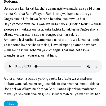
Dodoma.
Uwepo wa kambi katika shule za msingi kwa madarasa ya Mitihani
katika Kata ya Bahi Wilayani Bahi imetajwa kama sababu ya
Ongezeko la Ufaulu wa Darasa la saba kwa mwaka huu.
Hayo yamesemwa na Diwani wa kata hiyo Augustino Ndunu wakati
akielezea mkakati wa Kata yake katika kuhakikisha Ongezeko la
Ufaulu wa darasa la saba unaongezeka mara dufu .
Amesema hivi karibuni wamekuwa na utaratibu wa kuwa na kambi
za masomo kwa shule za msingi ikiwa ni mpango ambao wazazi
waliafiki na kuwa sehemu ya kuchangia gharama zote kwa
wanafunzi wa madarasa ya mitihani.
Aidha amesema baada ya Ongezeko la ufaulu wa wanafunzi
ambao wanatakiwa kujiunga na kidato cha kwanza imesababisha
Uongozi wa Wilaya na Kata ya Bahi kuanza Ujenzi wa madarasa
mawili ya sekondari ya Nagulo ili kukidhi mahitaji ya wanafunzi hao.
elimu