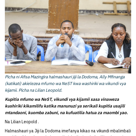
Picha ni Afisa Mazingira halmashauri jiji la Dodoma, Ally Mfinanga
(katikati) akielezea mfumo wa NeST kwa washiriki wa vikundi vya
kijamii. Picha na Lilian Leopold.
Kupitia mfumo wa NeST, vikundi vya kijamii sasa vinaweza
kushiriki kikamilifu katika manunuzi ya serikali kupitia usajili
mtandaoni, kuomba zabuni, na kufuatilia hatua za maombi yao.
Na Lilian Leopold .
Halmashauri ya Jiji la Dodoma imefanya kikao na vikundi mbalimbali