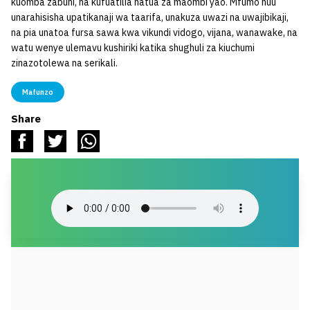
kuomba zabuni, na kufuatilia hatua za maombi yao. Mfumo huu
unarahisisha upatikanaji wa taarifa, unakuza uwazi na uwajibikaji,
na pia unatoa fursa sawa kwa vikundi vidogo, vijana, wanawake, na
watu wenye ulemavu kushiriki katika shughuli za kiuchumi
zinazotolewa na serikali.
Mafunzo
Share