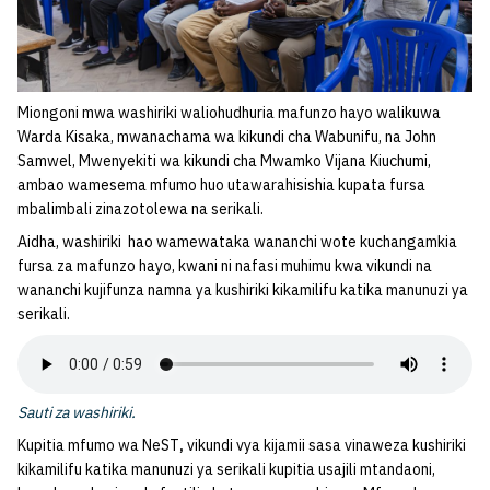
Miongoni mwa washiriki waliohudhuria mafunzo hayo walikuwa
Warda Kisaka, mwanachama wa kikundi cha Wabunifu, na John
Samwel, Mwenyekiti wa kikundi cha Mwamko Vijana Kiuchumi,
ambao wamesema mfumo huo utawarahisishia kupata fursa
mbalimbali zinazotolewa na serikali.
Aidha, washiriki hao wamewataka wananchi wote kuchangamkia
fursa za mafunzo hayo, kwani ni nafasi muhimu kwa vikundi na
wananchi kujifunza namna ya kushiriki kikamilifu katika manunuzi ya
serikali.
Sauti za washiriki.
Kupitia mfumo wa NeST
,
vikundi vya kijamii sasa vinaweza kushiriki
kikamilifu katika manunuzi ya serikali kupitia usajili mtandaoni,