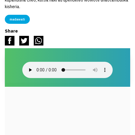
kupandisha cheo, kutoa haki au upendeleo wowote unaotambulika
kisheria.
madawati
Share