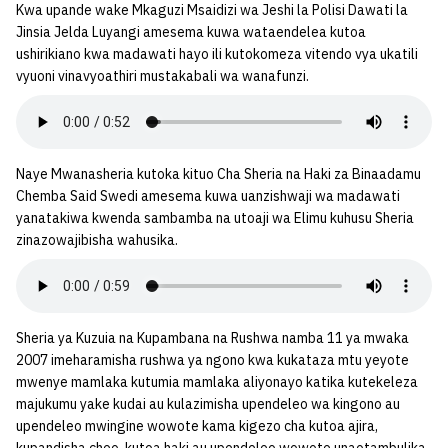
Kwa upande wake Mkaguzi Msaidizi wa Jeshi la Polisi Dawati la
Jinsia Jelda Luyangi amesema kuwa wataendelea kutoa
ushirikiano kwa madawati hayo ili kutokomeza vitendo vya ukatili
vyuoni vinavyoathiri mustakabali wa wanafunzi.
Naye Mwanasheria kutoka kituo Cha Sheria na Haki za Binaadamu
Chemba Said Swedi amesema kuwa uanzishwaji wa madawati
yanatakiwa kwenda sambamba na utoaji wa Elimu kuhusu Sheria
zinazowajibisha wahusika.
Sheria ya Kuzuia na Kupambana na Rushwa namba 11 ya mwaka
2007 imeharamisha rushwa ya ngono kwa kukataza mtu yeyote
mwenye mamlaka kutumia mamlaka aliyonayo katika kutekeleza
majukumu yake kudai au kulazimisha upendeleo wa kingono au
upendeleo mwingine wowote kama kigezo cha kutoa ajira,