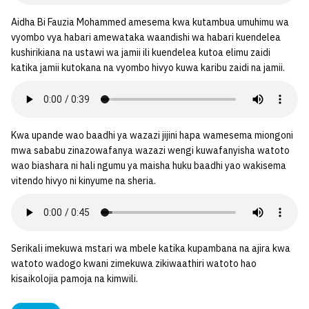
Aidha Bi Fauzia Mohammed amesema kwa kutambua umuhimu wa
vyombo vya habari amewataka waandishi wa habari kuendelea
kushirikiana na ustawi wa jamii ili kuendelea kutoa elimu zaidi
katika jamii kutokana na vyombo hivyo kuwa karibu zaidi na jamii.
Kwa upande wao baadhi ya wazazi jijini hapa wamesema miongoni
mwa sababu zinazowafanya wazazi wengi kuwafanyisha watoto
wao biashara ni hali ngumu ya maisha huku baadhi yao wakisema
vitendo hivyo ni kinyume na sheria.
Serikali imekuwa mstari wa mbele katika kupambana na ajira kwa
watoto wadogo kwani zimekuwa zikiwaathiri watoto hao
kisaikolojia pamoja na kimwili.