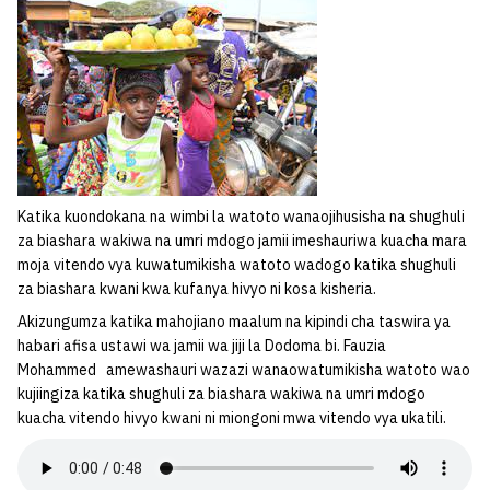
Katika kuondokana na wimbi la watoto wanaojihusisha na shughuli
za biashara wakiwa na umri mdogo jamii imeshauriwa kuacha mara
moja vitendo vya kuwatumikisha watoto wadogo katika shughuli
za biashara kwani kwa kufanya hivyo ni kosa kisheria.
Akizungumza katika mahojiano maalum na kipindi cha taswira ya
habari afisa ustawi wa jamii wa jiji la Dodoma bi. Fauzia
Mohammed amewashauri wazazi wanaowatumikisha watoto wao
kujiingiza katika shughuli za biashara wakiwa na umri mdogo
kuacha vitendo hivyo kwani ni miongoni mwa vitendo vya ukatili.