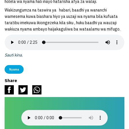
holela wa nyama hali inayo hatarisha afya za walaji.
Wakizungumza na taswira ya habari, baadhi ya wananchi
wamesema kuwa biashara hiyo ya uuzaji wa nyama bila kufuata
taratibu imekuwa ikiongezeka kila siku , huku baadhi ya wauzaji
wakiuza nyama ambayo haijakaguliwa ba wataalamu wa mifugo.
Sauti kina.
Nyama
Share