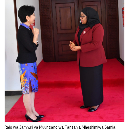
Rais wa Jamhuri ya Muungano wa Tanzania Mheshimiwa Samia