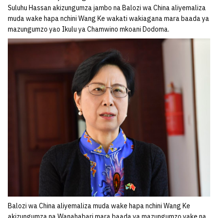
Suluhu Hassan akizungumza jambo na Balozi wa China aliyemaliza
muda wake hapa nchini Wang Ke wakati wakiagana mara baada ya
mazungumzo yao Ikulu ya Chamwino mkoani Dodoma.
Balozi wa China aliyemaliza muda wake hapa nchini Wang Ke
akizungumza na Wanahabari mara baada ya mazungumzo yake na