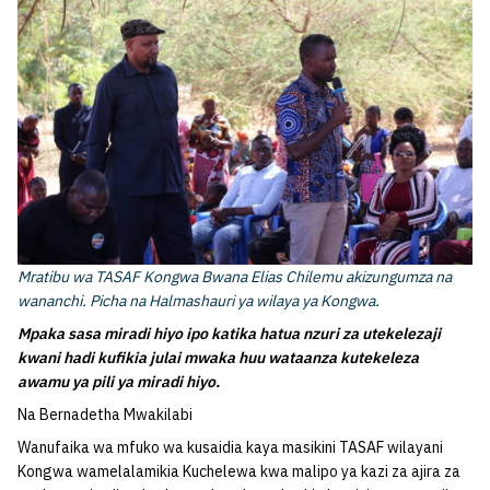
Mratibu wa TASAF Kongwa Bwana Elias Chilemu akizungumza na
wananchi. Picha na Halmashauri ya wilaya ya Kongwa.
Mpaka sasa miradi hiyo ipo katika hatua nzuri za utekelezaji
kwani hadi kufikia julai mwaka huu wataanza kutekeleza
awamu ya pili ya miradi hiyo.
Na Bernadetha Mwakilabi
Wanufaika wa mfuko wa kusaidia kaya masikini TASAF wilayani
Kongwa wamelalamikia Kuchelewa kwa malipo ya kazi za ajira za