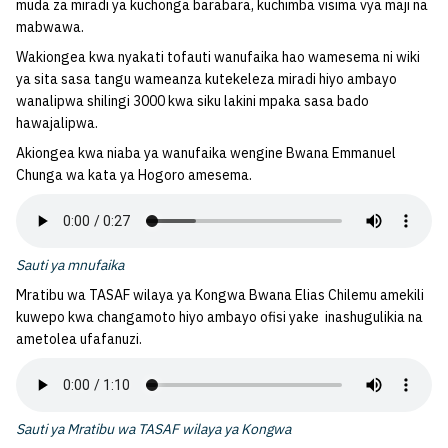
muda za miradi ya kuchonga barabara, kuchimba visima vya maji na
mabwawa.
Wakiongea kwa nyakati tofauti wanufaika hao wamesema ni wiki
ya sita sasa tangu wameanza kutekeleza miradi hiyo ambayo
wanalipwa shilingi 3000 kwa siku lakini mpaka sasa bado
hawajalipwa.
Akiongea kwa niaba ya wanufaika wengine Bwana Emmanuel
Chunga wa kata ya Hogoro amesema.
Sauti ya mnufaika
Mratibu wa TASAF wilaya ya Kongwa Bwana Elias Chilemu amekili
kuwepo kwa changamoto hiyo ambayo ofisi yake inashugulikia na
ametolea ufafanuzi.
Sauti ya Mratibu wa TASAF wilaya ya Kongwa