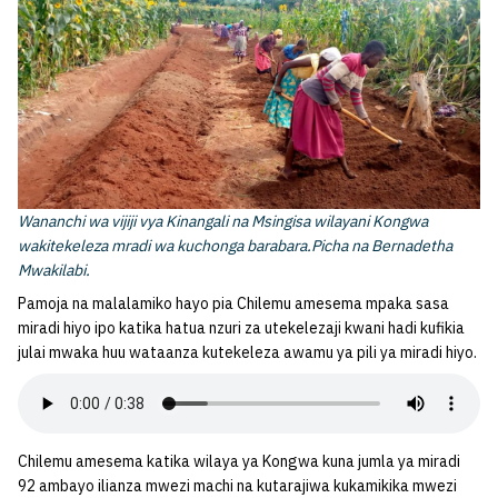
Wananchi wa vijiji vya Kinangali na Msingisa wilayani Kongwa
wakitekeleza mradi wa kuchonga barabara.Picha na Bernadetha
Mwakilabi.
Pamoja na malalamiko hayo pia Chilemu amesema mpaka sasa
miradi hiyo ipo katika hatua nzuri za utekelezaji kwani hadi kufikia
julai mwaka huu wataanza kutekeleza awamu ya pili ya miradi hiyo.
Chilemu amesema katika wilaya ya Kongwa kuna jumla ya miradi
92 ambayo ilianza mwezi machi na kutarajiwa kukamikika mwezi