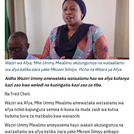
Waziri wa Afya, Mhe Ummy Mwalimu akizungumza na wataallamu
wa afya katika ziara yake Mkoani Simiyu. Picha na Wizara ya Afya.
Aidha Waziri Ummy amewataka wataalamu hao wa afya kufanya
kazi zao kwa weledi na kuzingatia kazi zao za tiba.
Na Fred Cheti.
Waziri wa Afya, Mhe Ummy Mwalimu amewataka wataalamu wa
afya nchini kupunguza semina ili kuwa na muda zaidi wa kutoa
huduma bora za matibabu kwa wananchi.
Waziri Ummy Mwalimu ameyasema hayo wakati akizungumza na
wataallamu wa afya katika ziara yake Mkoani Simiyu ambapo