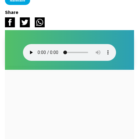
Nanenane
Share