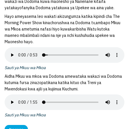
wakazi wa Dodoma kuwa maonesho ya Nanenane kitaifa
yatakayofanyika Dodoma yatakuwa ya Upekee wa aina yake.
Hayo ameyasema leo wakati akizungumza katika kipindi cha The
Morning Power Show kinachorushwa na Dodoma tv,ambapo Mkuu
wa Mkoa ametumia nafasi hiyo kuwakaribisha Watu kutoka
maeneo mbalimbali ndani na nje ya nchi kushuhudia upekee wa
Maonesho hayo.
Sauti ya Mkuu wa Mkoa
Aidha Mkuu wa mkoa wa Dodoma amewataka wakazi wa Dodoma
kutumia fursa zinazopatikana katika kituo cha Treni ya
Mwendokasi kwa ajili ya kujiinua Kiuchumi.
Sauti ya Mkuu wa Mkoa