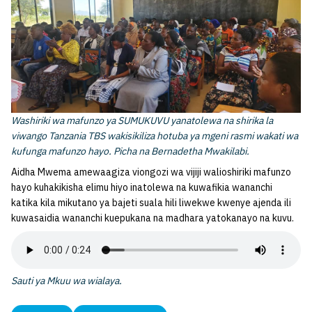
Washiriki wa mafunzo ya SUMUKUVU yanatolewa na shirika la
viwango Tanzania TBS wakisikiliza hotuba ya mgeni rasmi wakati wa
kufunga mafunzo hayo. Picha na Bernadetha Mwakilabi.
Aidha Mwema amewaagiza viongozi wa vijiji walioshiriki mafunzo
hayo kuhakikisha elimu hiyo inatolewa na kuwafikia wananchi
katika kila mikutano ya bajeti suala hili liwekwe kwenye ajenda ili
kuwasaidia wananchi kuepukana na madhara yatokanayo na kuvu.
Sauti ya Mkuu wa wialaya.