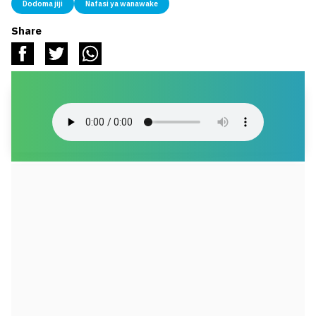
Dodoma jiji
Nafasi ya wanawake
Share