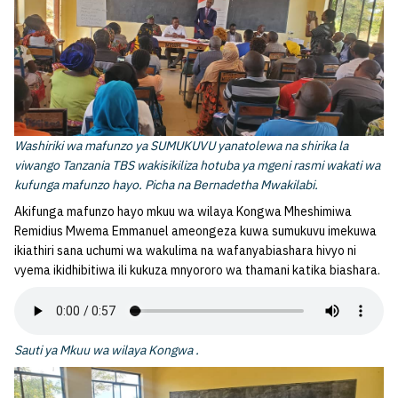
Washiriki wa mafunzo ya SUMUKUVU yanatolewa na shirika la
viwango Tanzania TBS wakisikiliza hotuba ya mgeni rasmi wakati wa
kufunga mafunzo hayo. Picha na Bernadetha Mwakilabi.
Akifunga mafunzo hayo mkuu wa wilaya Kongwa Mheshimiwa
Remidius Mwema Emmanuel ameongeza kuwa sumukuvu imekuwa
ikiathiri sana uchumi wa wakulima na wafanyabiashara hivyo ni
vyema ikidhibitiwa ili kukuza mnyororo wa thamani katika biashara.
Sauti ya Mkuu wa wilaya Kongwa .