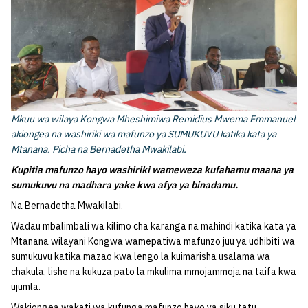
Mkuu wa wilaya Kongwa Mheshimiwa Remidius Mwema Emmanuel
akiongea na washiriki wa mafunzo ya SUMUKUVU katika kata ya
Mtanana. Picha na Bernadetha Mwakilabi.
Kupitia mafunzo hayo washiriki wameweza kufahamu maana ya
sumukuvu na madhara yake kwa afya ya binadamu.
Na Bernadetha Mwakilabi.
Wadau mbalimbali wa kilimo cha karanga na mahindi katika kata ya
Mtanana wilayani Kongwa wamepatiwa mafunzo juu ya udhibiti wa
sumukuvu katika mazao kwa lengo la kuimarisha usalama wa
chakula, lishe na kukuza pato la mkulima mmojammoja na taifa kwa
ujumla.
Wakiongea wakati wa kufunga mafunzo hayo ya siku tatu