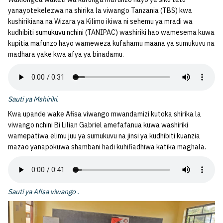
yanayotekelezwa na shirika la viwango Tanzania (TBS) kwa
kushirikiana na Wizara ya Kilimo ikiwa ni sehemu ya mradi wa
kudhibiti sumukuvu nchini (TANIPAC) washiriki hao wamesema kuwa
kupitia mafunzo hayo wameweza kufahamu maana ya sumukuvu na
madhara yake kwa afya ya binadamu.
Sauti ya Mshiriki.
Kwa upande wake Afisa viwango mwandamizi kutoka shirika la
viwango nchini Bi Lilian Gabriel amefafanua kuwa washiriki
wamepatiwa elimu juu ya sumukuvu na jinsi ya kudhibiti kuanzia
mazao yanapokuwa shambani hadi kuhifiadhiwa katika maghala.
Sauti ya Afisa viwango .