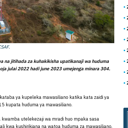
CSAF.
na jitihada za kuhakikisha upatikanaji wa huduma
a julai 2022 hadi june 2023 umejenga minara 304.
taba ya kupeleka mawasiliano katika kata zaidi ya
 15 kupata huduma ya mawasiliano.
 kwamba utelekezaji wa mradi huo mpaka sasa
kali kwa kushirikiana na watoa huduma za mawasiliano.