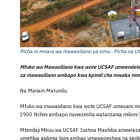
Picha ni mnara wa mawasiliano ya simu . Picha na U
Mfuko wa Mawasiliano kwa wote UCSAF umeendelea 
za mawasiliano ambapo kwa kpindi cha mwaka mmoj
Na Mariam Matundu.
Mfuko wa mawasiliano kwa wote UCSAF umesaini mika
1900 Nchini ambapo itawezesha watanzania milioni
Mtendaji Mkuu wa UCSAF Justina Mashiba ameeleza
umefikia asilimia tisini ambao umewezeshwa na seri