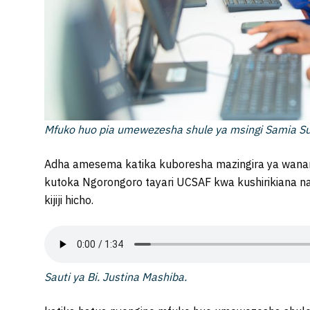
Mfuko huo pia umewezesha shule ya msingi Samia S
Adha amesema katika kuboresha mazingira ya wanan
kutoka Ngorongoro tayari UCSAF kwa kushirikiana 
kijiji hicho.
Sauti ya Bi. Justina Mashiba.