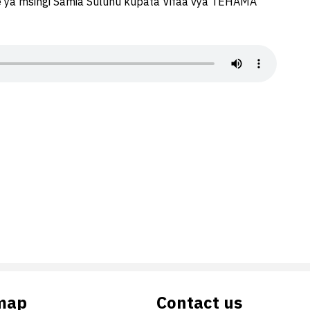
 ya msingi Samia Suluhu kupata Vifaa vya TEHAMA
map
Contact us