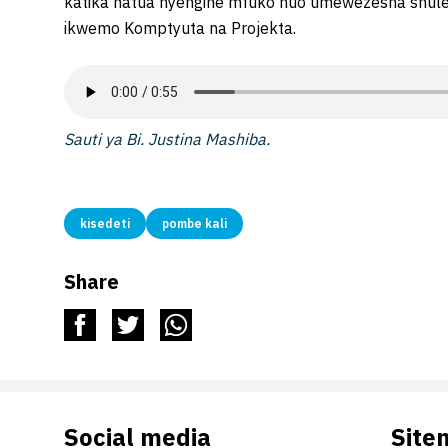
katika hatua nyengine mfuko huo umewezesha shule
ikwemo Komptyuta na Projekta.
Sauti ya Bi. Justina Mashiba.
kisedeti
pombe kali
Share
Social media
Site