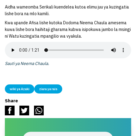
Aidha wameomba Serikali kuendelea kutoa elimu juu ya kuzingatia
lishe bora na mlo kamili.
Kwa upande Afisa lishe kutoka Dodoma Neema Chaula amesema
kuwa lishe bora haihitaji gharama kubwa isipokuwa jambo la msingi
ni Watu kuzingatia mpangilio wa vyakula.
Sauti ya Neema Chaula.
wiki ya Azaki
ziara ya rais
Share