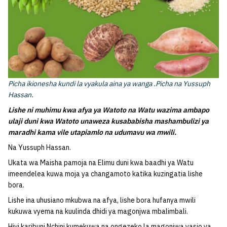
Picha ikionesha kundi la vyakula aina ya wanga .Picha na Yussuph
Hassan.
Lishe ni muhimu kwa afya ya Watoto na Watu wazima ambapo
ulaji duni kwa Watoto unaweza kusababisha mashambulizi ya
maradhi kama vile utapiamlo na udumavu wa mwili.
Na Yussuph Hassan.
Ukata wa Maisha pamoja na Elimu duni kwa baadhi ya Watu
imeendelea kuwa moja ya changamoto katika kuzingatia lishe
bora.
Lishe ina uhusiano mkubwa na afya, lishe bora hufanya mwili
kukuwa vyema na kuulinda dhidi ya magonjwa mbalimbali.
Hivi karibuni Nchini kumekuwa na ongezeko la magonjwa yasio ya