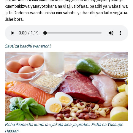
kuambukizwa yanayotokana na ulaji usiofaaa, baadhi ya wakazi wa
jiji la Dodoma wanabainisha nini sababu ya baadhi yao kutozingatia
lishe bora.
Sauti za baadhi wananchi.
Picha ikionesha kundi la vyakula aina ya protini. Picha na Yussuph
Hassan.