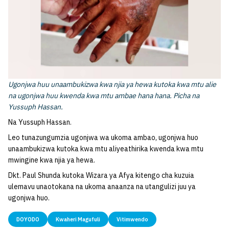
Ugonjwa huu unaambukizwa kwa njia ya hewa kutoka kwa mtu alie
na ugonjwa huu kwenda kwa mtu ambae hana hana. Picha na
Yussuph Hassan.
Na Yussuph Hassan.
Leo tunazungumzia ugonjwa wa ukoma ambao, ugonjwa huo
unaambukizwa kutoka kwa mtu aliyeathirika kwenda kwa mtu
mwingine kwa njia ya hewa.
Dkt. Paul Shunda kutoka Wizara ya Afya kitengo cha kuzuia
ulemavu unaotokana na ukoma anaanza na utangulizi juu ya
ugonjwa huo.
DOYODO
Kwaheri Magufuli
Vitimwendo