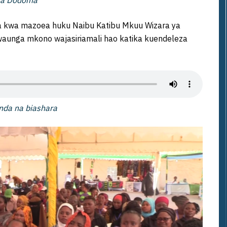
 la Dodoma
a kwa mazoea huku Naibu Katibu Mkuu Wizara ya
awaunga mkono wajasiriamali hao katika kuendeleza
anda na biashara