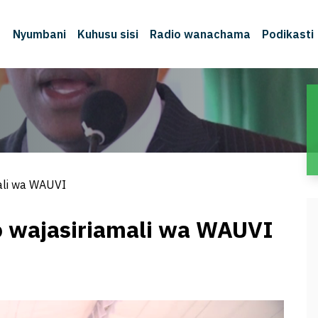
Nyumbani
Kuhusu sisi
Radio wanachama
Podikasti
ali wa WAUVI
o wajasiriamali wa WAUVI