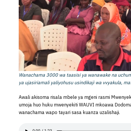
Wanachama 3000 wa taasisi ya wanawake na uchu
ya ujasiriamali yaliyohusu usindikaji wa vvyakula, 
Awali akisoma risala mbele ya mgeni rasmi Mwenyeki
umoja huo huku mwenyekiti WAUVI mkoawa Dodoma 
wanachama wapo tayari sasa kuanza uzalishaji.