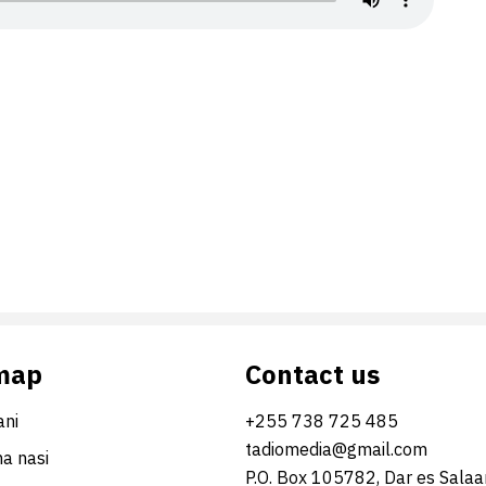
map
Contact us
ni
+255 738 725 485
tadiomedia@gmail.com
na nasi
P.O. Box 105782, Dar es Sala