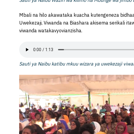
Sauti ya Naibu Waziri wa kilimo na Mbunge wa jimbo
Mbali na hilo akawataka kuacha kutengeneza bidha
Uwekezaji, Viwanda na Biashara akisema serikali it
viwanda watakavyovianzisha.
Sauti ya Naibu katibu mkuu wizara ya uwekezaji viw