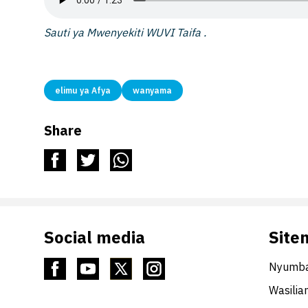
Sauti ya Mwenyekiti WUVI Taifa .
elimu ya Afya
wanyama
Share
Social media
Site
Nyumba
Wasilia