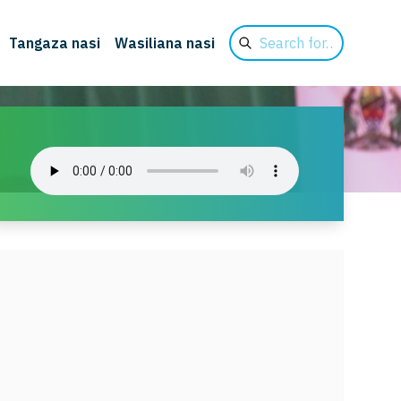
Search
Tangaza nasi
Wasiliana nasi
for