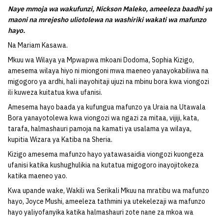
Naye mmoja wa wakufunzi, Nickson Maleko, ameeleza baadhi ya
maoni na mrejesho uliotolewa na washiriki wakati wa mafunzo
hayo.
Na Mariam Kasawa.
Mkuu wa Wilaya ya Mpwapwa mkoani Dodoma, Sophia Kizigo,
amesema wilaya hiyo ni miongoni mwa maeneo yanayokabiliwa na
migogoro ya ardhi, hali inayohitaji ujuzi na mbinu bora kwa viongozi
ili kuweza kuitatua kwa ufanisi.
Amesema hayo baada ya kufungua mafunzo ya Uraia na Utawala
Bora yanayotolewa kwa viongozi wa ngazi za mitaa, vijiji, kata,
tarafa, halmashauri pamoja na kamati ya usalama ya wilaya,
kupitia Wizara ya Katiba na Sheria.
Kizigo amesema mafunzo hayo yatawasaidia viongozi kuongeza
ufanisi katika kushughulikia na kutatua migogoro inayojitokeza
katika maeneo yao.
Kwa upande wake, Wakili wa Serikali Mkuu na mratibu wa mafunzo
hayo, Joyce Mushi, ameeleza tathmini ya utekelezaji wa mafunzo
hayo yaliyofanyika katika halmashauri zote nane za mkoa wa