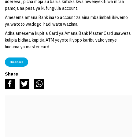
udereva , picha moja au barua kutoka kwa mwenyekiti wa mtaa
pamoja na pesa ya kufungulia account.
Amesema amana Bank inazo account za aina mbalimbali ikiwemo
ya watoto wadogo hadi watu wazima.
Adha amesema kupitia Card ya Amana Bank Master Card unaweza
kulipia bidhaa kupitia ATM yeyote iliyopo karibu yako yenye
huduma ya master card.
Biashara
Share