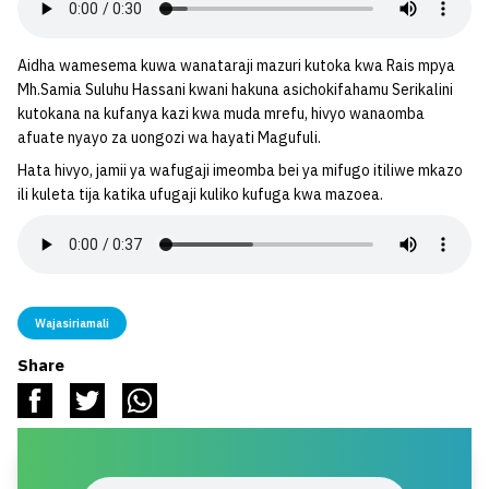
Aidha wamesema kuwa wanataraji mazuri kutoka kwa Rais mpya
Mh.Samia Suluhu Hassani kwani hakuna asichokifahamu Serikalini
kutokana na kufanya kazi kwa muda mrefu, hivyo wanaomba
afuate nyayo za uongozi wa hayati Magufuli.
Hata hivyo, jamii ya wafugaji imeomba bei ya mifugo itiliwe mkazo
ili kuleta tija katika ufugaji kuliko kufuga kwa mazoea.
Wajasiriamali
Share