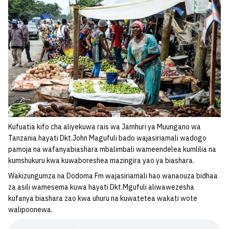
Kufuatia kifo cha aliyekuwa rais wa Jamhuri ya Muungano wa
Tanzania hayati Dkt.John Magufuli bado wajasiriamali wadogo
pamoja na wafanyabiashara mbalimbali wameendelea kumlilia na
kumshukuru kwa kuwaboreshea mazingira yao ya biashara.
Wakizungumza na Dodoma Fm wajasiriamali hao wanaouza bidhaa
za asili wamesema kuwa hayati Dkt.Mgufuli aliwawezesha
kufanya biashara zao kwa uhuru na kuwatetea wakati wote
walipoonewa.