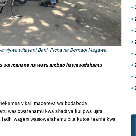
a vijiwe wilayani Bahi. Picha na Bernadi Magawa.
ku wa manane na watu ambao hawawafahamu
 amekemea vikali madereva wa bodaboda
tu wasiowafahamu kwa ahadi ya kulipwa ujira
adhi wageni wasiowafahamu bila kutoa taarifa kwa