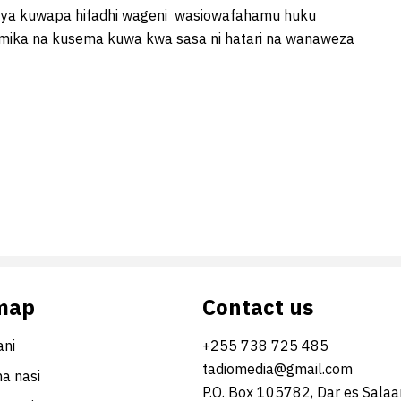
 ya kuwapa hifadhi wageni wasiowafahamu huku
tumika na kusema kuwa kwa sasa ni hatari na wanaweza
map
Contact us
ni
+255 738 725 485
tadiomedia@gmail.com
na nasi
P.O. Box 105782, Dar es Sala