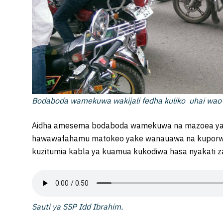
Bodaboda wamekuwa wakijali fedha kuliko uhai wao
Aidha amesema bodaboda wamekuwa na mazoea ya 
hawawafahamu matokeo yake wanauawa na kuporwa 
kuzitumia kabla ya kuamua kukodiwa hasa nyakati za
Sauti ya SSP Idd Ibrahim.