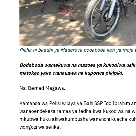
Picha ni baadhi ya Madereva bodaboda kati ya moja y
Bodaboda wamekuwa na mazoea ya kukodiwa usi
matokeo yake wanauawa na kuporwa pikipiki.
Na. Bernad Magawa.
Kamanda wa Polisi wilaya ya Bahi SSP Idd Ibrahim
wanaoendekeza tamaa ya fedha kwa kukodiwa na wa
mkubwa huku akiwakumbusha wananchi kuacha kuhif
viongozi wa serikali.