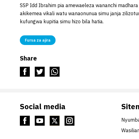
SSP Idd Ibrahim pia amewaeleza wananchi madhara
akikemea vikali watu wanaonunua simu janja zilizo
kufungwa kupitia simu hizo bila hatia.
Fursa za ajira
Share
Social media
Site
Nyumba
Wasilia