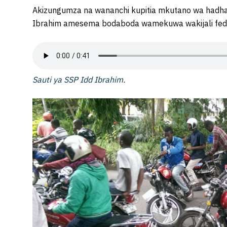
Akizungumza na wananchi kupitia mkutano wa hadhara 
Ibrahim amesema bodaboda wamekuwa wakijali fedha
Sauti ya SSP Idd Ibrahim.