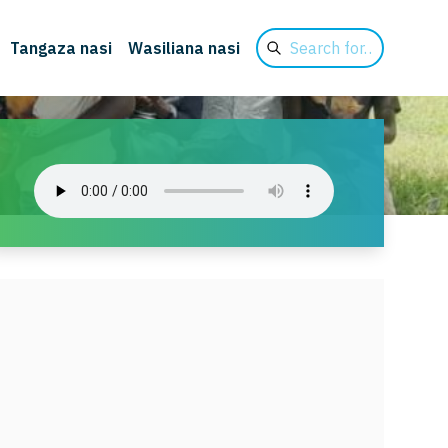
Search
Tangaza nasi
Wasiliana nasi
for