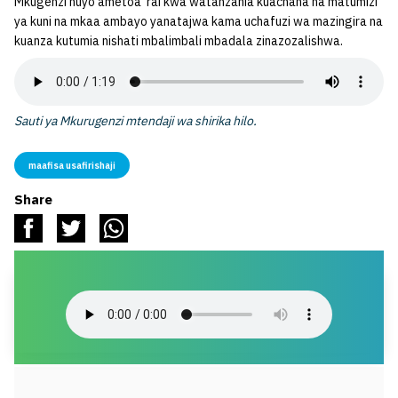
Mkugenzi huyo ametoa rai kwa watanzania kuachana na matumizi
ya kuni na mkaa ambayo yanatajwa kama uchafuzi wa mazingira na
kuanza kutumia nishati mbalimbali mbadala zinazozalishwa.
Sauti ya Mkurugenzi mtendaji wa shirika hilo.
maafisa usafirishaji
Share