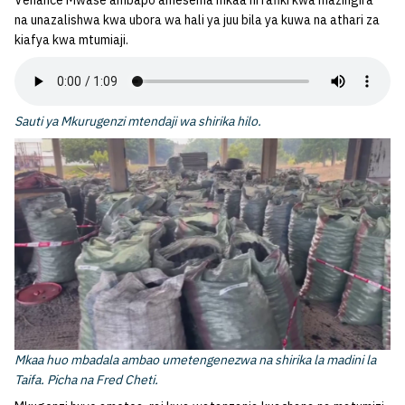
Venance Mwase ambapo amesema mkaa ni rafiki kwa mazingira
na unazalishwa kwa ubora wa hali ya juu bila ya kuwa na athari za
kiafya kwa mtumiaji.
Sauti ya Mkurugenzi mtendaji wa shirika hilo.
Mkaa huo mbadala ambao umetengenezwa na shirika la madini la
Taifa. Picha na Fred Cheti.