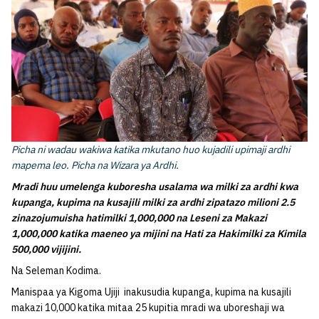
Picha ni wadau wakiwa katika mkutano huo kujadili upimaji ardhi
mapema leo. Picha na Wizara ya Ardhi.
Mradi huu umelenga kuboresha usalama wa milki za ardhi kwa
kupanga, kupima na kusajili milki za ardhi zipatazo milioni 2.5
zinazojumuisha hatimilki 1,000,000 na Leseni za Makazi
1,000,000 katika maeneo ya mijini na Hati za Hakimilki za Kimila
500,000 vijijini.
Na Seleman Kodima.
Manispaa ya Kigoma Ujiji inakusudia kupanga, kupima na kusajili
makazi 10,000 katika mitaa 25 kupitia mradi wa uboreshaji wa