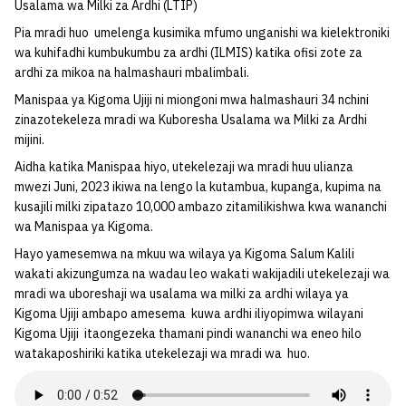
Usalama wa Milki za Ardhi (LTIP)
Pia mradi huo umelenga kusimika mfumo unganishi wa kielektroniki
wa kuhifadhi kumbukumbu za ardhi (ILMIS) katika ofisi zote za
ardhi za mikoa na halmashauri mbalimbali.
Manispaa ya Kigoma Ujiji ni miongoni mwa halmashauri 34 nchini
zinazotekeleza mradi wa Kuboresha Usalama wa Milki za Ardhi
mijini.
Aidha katika Manispaa hiyo, utekelezaji wa mradi huu ulianza
mwezi Juni, 2023 ikiwa na lengo la kutambua, kupanga, kupima na
kusajili milki zipatazo 10,000 ambazo zitamilikishwa kwa wananchi
wa Manispaa ya Kigoma.
Hayo yamesemwa na mkuu wa wilaya ya Kigoma Salum Kalili
wakati akizungumza na wadau leo wakati wakijadili utekelezaji wa
mradi wa uboreshaji wa usalama wa milki za ardhi wilaya ya
Kigoma Ujiji ambapo amesema kuwa ardhi iliyopimwa wilayani
Kigoma Ujiji itaongezeka thamani pindi wananchi wa eneo hilo
watakaposhiriki katika utekelezaji wa mradi wa huo.