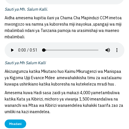
Sauti ya Mh. Salum Kalli.
Aidha amesema kupitia ilani ya Chama Cha Mapinduzi CCM imetoa
mwongozo wa namna ya kuboresha miji inayokua ,upangaji wa miji
mbalimbali ndani ya Tanzania pamoja na urasimishaji wa maeneo
mbalimbali.
Sauti ya Mh Salum Kalli
Akizungumza katika Mkutano huo Kaimu Mkurugenzi wa Manispaa
ya Kigoma Ujiji Evance Mdee amewahakikisha timu za watalaamu
kuwapa ushirikiano katika kuboresha na kutekeleza mradi huu .
Amesema kuwa Hadi sasa zaidi ya makazi 4,000 yametambuliwa
katika Kata ya Kibirizi, michoro ya viwanja 1,500 imeandaliwa na
wananchi wa Mtaa wa Kibirizi wanaendelea kuhakiki taarifa zao za
umiliki na kazi inaendelea.
Mnadani