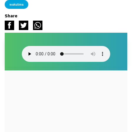
wakulima
Share