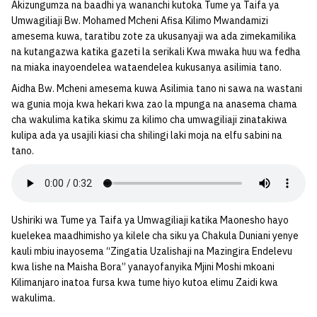
Akizungumza na baadhi ya wananchi kutoka Tume ya Taifa ya
Umwagiliaji Bw. Mohamed Mcheni Afisa Kilimo Mwandamizi
amesema kuwa, taratibu zote za ukusanyaji wa ada zimekamilika
na kutangazwa katika gazeti la serikali Kwa mwaka huu wa fedha
na miaka inayoendelea wataendelea kukusanya asilimia tano.
Aidha Bw. Mcheni amesema kuwa Asilimia tano ni sawa na wastani
wa gunia moja kwa hekari kwa zao la mpunga na anasema chama
cha wakulima katika skimu za kilimo cha umwagiliaji zinatakiwa
kulipa ada ya usajili kiasi cha shilingi laki moja na elfu sabini na
tano.
Ushiriki wa Tume ya Taifa ya Umwagiliaji katika Maonesho hayo
kuelekea maadhimisho ya kilele cha siku ya Chakula Duniani yenye
kauli mbiu inayosema “Zingatia Uzalishaji na Mazingira Endelevu
kwa lishe na Maisha Bora” yanayofanyika Mjini Moshi mkoani
Kilimanjaro inatoa fursa kwa tume hiyo kutoa elimu Zaidi kwa
wakulima.