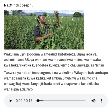
Na;Mindi Joseph .
Wakulima Jijini Dodoma wameahidi kutekeleza ulipaji ada ya
asilimia tano 5% ya wastani wa mavuno kwa msimu wa mwaka
kwa hekari katika kuendelea kukuza kilimo cha umwagiliaji Nchini.
Taswira ya habari imezungumza na wakulima Wilayani bahi ambapo
wamebainisha kuwa katika kutambua umuhimu wa kilimo cha
umwagiliaji wanafanya jitihada pindi wanapovuna kuhakikisha
wanalipia ada hiyo.