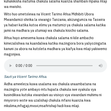
kuhakikisha inatumia chakula salama kuanzia shambani mpaka mlaji
wa mwisho.
Wito huo umetolewa na Vicent Tarimo Afisa Mdhibiti Ubora
Mwandamizi shirika la viwango Tanzania, akizungumza na Taswira
ya habari katika kutoa elimu ya matumizi ya chakula salama katika
jamii na madhara ya utumiaji wa chakula kisicho salama.
Afisa huyo amesema kuwa chakula salama ni kile ambacho
kimezalishwa na kuandaliwa katika mazingiora bora yaliyozingatia
kanuni za ubora na kutoleta madhara ya kiafya kwa mlaji yakiwemo
magonjwa.
Sauti ya Vicent Tarimo Afisa.
Aidha ameeleza kuwa usalama wa chakula unaambatana na
mazingira yote ambayo mtu hupata chakula iwe vyakula vya
kusindikwa kutoka viwandani au visivyo vya viwandani muhimu ni
mnyororo wote wa uzalishaji chakula mfano kuanzia kwa
mkulima,mfugaji,mvuvi,msafirishaji hadi kwa mlaji.