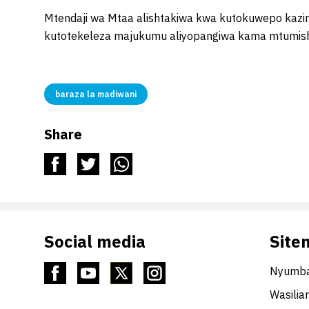
Mtendaji wa Mtaa alishtakiwa kwa kutokuwepo kazini 
kutotekeleza majukumu aliyopangiwa kama mtumis
baraza la madiwani
Share
Social media
Site
Nyumba
Wasilia