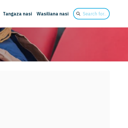
Search
Tangaza nasi
Wasiliana nasi
for