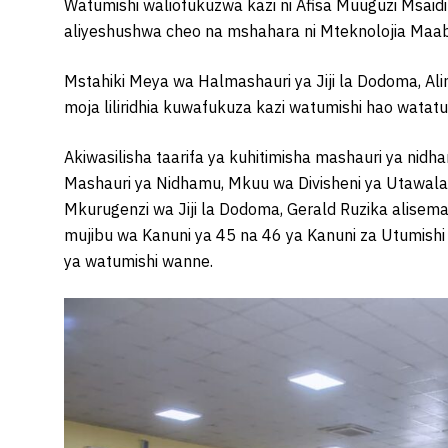
Watumishi waliofukuzwa kazi ni Afisa Muuguzi Msaidi
aliyeshushwa cheo na mshahara ni Mteknolojia Maab
Mstahiki Meya wa Halmashauri ya Jiji la Dodoma, Alim
moja liliridhia kuwafukuza kazi watumishi hao wat
Akiwasilisha taarifa ya kuhitimisha mashauri ya ni
Mashauri ya Nidhamu, Mkuu wa Divisheni ya Utawala 
Mkurugenzi wa Jiji la Dodoma, Gerald Ruzika alisem
mujibu wa Kanuni ya 45 na 46 ya Kanuni za Utumi
ya watumishi wanne.