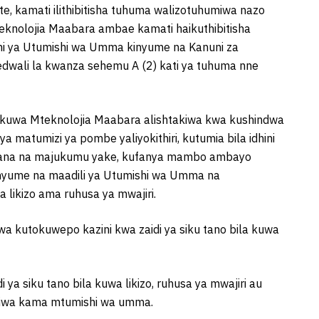
e, kamati ilithibitisha tuhuma walizotuhumiwa nazo
eknolojia Maabara ambae kamati haikuthibitisha
i ya Utumishi wa Umma kinyume na Kanuni za
wali la kwanza sehemu A (2) kati ya tuhuma nne
kuwa Mteknolojia Maabara alishtakiwa kwa kushindwa
matumizi ya pombe yaliyokithiri, kutumia bila idhini
siana na majukumu yake, kufanya mambo ambayo
nyume na maadili ya Utumishi wa Umma na
a likizo ama ruhusa ya mwajiri.
wa kutokuwepo kazini kwa zaidi ya siku tano bila kuwa
ya siku tano bila kuwa likizo, ruhusa ya mwajiri au
giwa kama mtumishi wa umma.