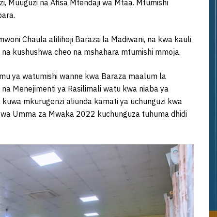
zi, Muuguzi na Afisa Mtendaji wa Mtaa. Mtumishi
ara.
woni Chaula alilihoji Baraza la Madiwani, na kwa kauli
atu na kushushwa cheo na mshahara mtumishi mmoja.
dhamu ya watumishi wanne kwa Baraza maalum la
na Menejimenti ya Rasilimali watu kwa niaba ya
a kuwa mkurugenzi aliunda kamati ya uchunguzi kwa
shi wa Umma za Mwaka 2022 kuchunguza tuhuma dhidi