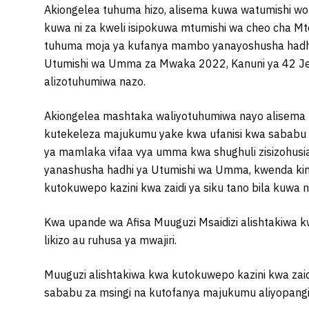
Akiongelea tuhuma hizo, alisema kuwa watumishi wot
kuwa ni za kweli isipokuwa mtumishi wa cheo cha Mt
tuhuma moja ya kufanya mambo yanayoshusha hadh
Utumishi wa Umma za Mwaka 2022, Kanuni ya 42 Jed
alizotuhumiwa nazo.
Akiongelea mashtaka waliyotuhumiwa nayo alisema 
kutekeleza majukumu yake kwa ufanisi kwa sababu ya 
ya mamlaka vifaa vya umma kwa shughuli zisizohu
yanashusha hadhi ya Utumishi wa Umma, kwenda ki
kutokuwepo kazini kwa zaidi ya siku tano bila kuwa n
Kwa upande wa Afisa Muuguzi Msaidizi alishtakiwa k
likizo au ruhusa ya mwajiri.
Muuguzi alishtakiwa kwa kutokuwepo kazini kwa zaidi 
sababu za msingi na kutofanya majukumu aliyopan