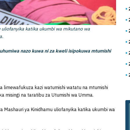
uliofanyika katika ukumbi wa mikutano wa
a.
otuhumiwa nazo kuwa ni za kweli isipokuwa mtumishi
ma limewafukuza kazi watumishi watatu na mtumishi
a misingi na taratibu za Utumishi wa Umma.
 Mashauri ya Kinidhamu uliofanyika katika ukumbi wa