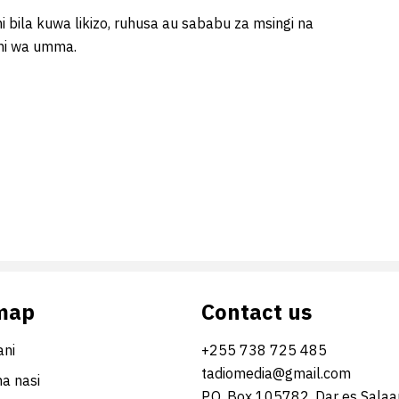
bila kuwa likizo, ruhusa au sababu za msingi na
hi wa umma.
map
Contact us
ni
+255 738 725 485
tadiomedia@gmail.com
na nasi
P.O. Box 105782, Dar es Sala