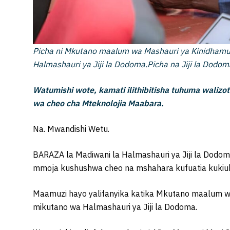
Picha ni Mkutano maalum wa Mashauri ya Kinidhamu 
Halmashauri ya Jiji la Dodoma.Picha na Jiji la Dodom
Watumishi wote, kamati ilithibitisha tuhuma waliz
wa cheo cha Mteknolojia Maabara.
Na. Mwandishi Wetu.
BARAZA la Madiwani la Halmashauri ya Jiji la Dodo
mmoja kushushwa cheo na mshahara kufuatia kukiuk
Maamuzi hayo yalifanyika katika Mkutano maalum wa
mikutano wa Halmashauri ya Jiji la Dodoma.