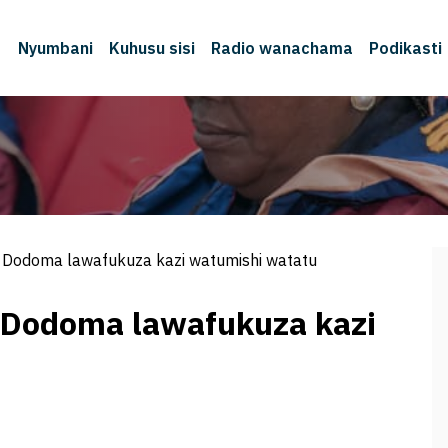
Nyumbani
Kuhusu sisi
Radio wanachama
Podikasti
 la Dodoma lawafukuza kazi watumishi watatu
la Dodoma lawafukuza kazi