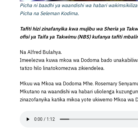
Picha ni baadhi ya waandishi wa habari wakimsiki
Picha na Seleman Kodima.
Tafiti hizi zinafanyika kwa mujibu wa Sheria ya Ta
ofisi ya Taifa ya Takwimu (NBS) kufanya tafiti mbal
Na Alfred Bulahya.
Imeelezwa kuwa mkoa wa Dodoma bado unakabiliwa n
tatizo hilo linatokomezwa zikiendelea.
Mkuu wa Mkoa wa Dodoma Mhe. Rosemary Senyamule 
Mkutano na waandishi wa habari uliolenga kuzungumzi
zinazofanyika katika mikoa yote ukiwemo Mkoa wa 