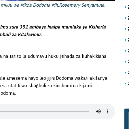
liza mkuu wa Mkoa Dodoma Mh.Rosemery Senyamule.
kwimu sura 351 ambayo inaipa mamlaka ya Kisheria
imbali za Kitakwimu.
a tatizo la udumavu huku jitihada za kuhakikisha
amesema hayo leo jijini Dodoma wakati akifanya
a utafiti wa shughuli za kiuchumi na kijamii
Dodoma.