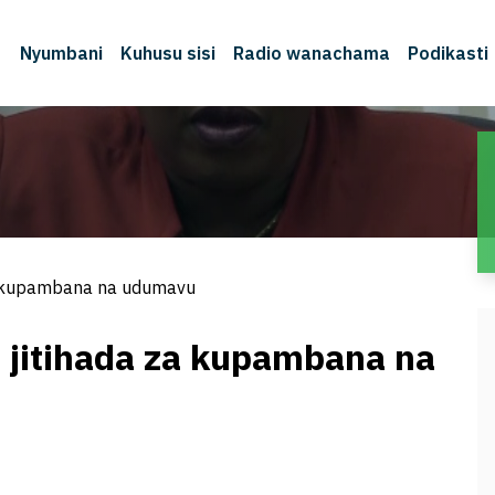
Nyumbani
Kuhusu sisi
Radio wanachama
Podikasti
za kupambana na udumavu
a jitihada za kupambana na