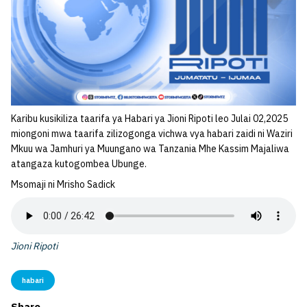
Karibu kusikiliza taarifa ya Habari ya Jioni Ripoti leo Julai 02,2025
miongoni mwa taarifa zilizogonga vichwa vya habari zaidi ni Waziri
Mkuu wa Jamhuri ya Muungano wa Tanzania Mhe Kassim Majaliwa
atangaza kutogombea Ubunge.
Msomaji ni Mrisho Sadick
Jioni Ripoti
habari
Share