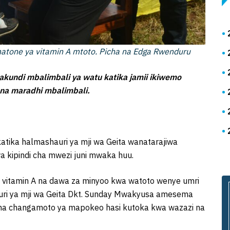
matone ya vitamin A mtoto. Picha na Edga Rwenduru
akundi mbalimbali ya watu katika jamii ikiwemo
 na maradhi mbalimbali.
katika halmashauri ya mji wa Geita wanatarajiwa
 kipindi cha mwezi juni mwaka huu.
 vitamin A na dawa za minyoo kwa watoto wenye umri
ri ya mji wa Geita Dkt. Sunday Mwakyusa amesema
na changamoto ya mapokeo hasi kutoka kwa wazazi na