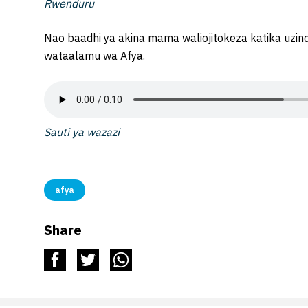
Rwenduru
Nao baadhi ya akina mama waliojitokeza katika uzin
wataalamu wa Afya.
Sauti ya wazazi
afya
Share