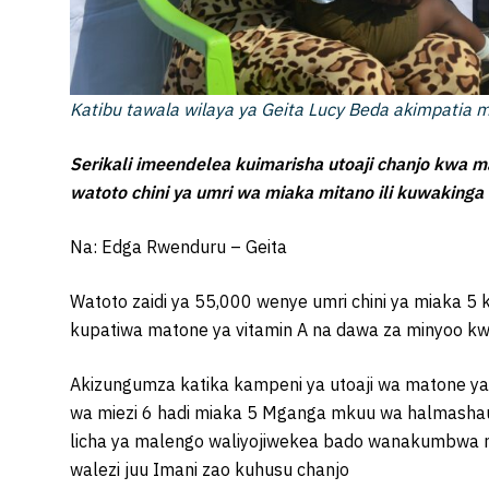
Katibu tawala wilaya ya Geita Lucy Beda akimpatia 
Serikali imeendelea kuimarisha utoaji chanjo kwa m
watoto chini ya umri wa miaka mitano ili kuwakinga
Na: Edga Rwenduru – Geita
Watoto zaidi ya 55,000 wenye umri chini ya miaka 5 
kupatiwa matone ya vitamin A na dawa za minyoo kwa
Akizungumza katika kampeni ya utoaji wa matone ya
wa miezi 6 hadi miaka 5 Mganga mkuu wa halmashau
licha ya malengo waliyojiwekea bado wanakumbwa 
walezi juu Imani zao kuhusu chanjo