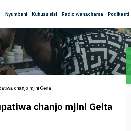
Nyumbani
Kuhusu sisi
Radio wanachama
Podikasti
atiwa chanjo mjini Geita
upatiwa chanjo mjini Geita