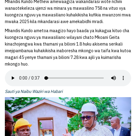
Mhandis Kundo Methew amewaagiza wakandarasi wote nchini
wanaotekeleza ujenzi wa minara ya mawasilino 758 na vituo vya
kuongeza nguvu ya mawasiliano kuhakikisha kufikia mwanzoni mwa
mwaka 2025 kila mkandarasi awe amekabidhi mradi.
Mhandis Kundo ametoa maagizo hayo baada ya kukagua kituo cha
kuongeza nguvu ya mawasiliano wilayani chato Mkoani Geita
kinachojengwa kwa thamani ya bilioni 1.8 huku akisema serikali
imejipambanua kuhakikisha inaboresha mkongo wa taifa kwa kutoa
magari 45 yenye thamani ya bilioni 7.28 kwa ajili ya kuimarisha
mkongo huo.
Sauti ya Naibu Waziri wa Habari