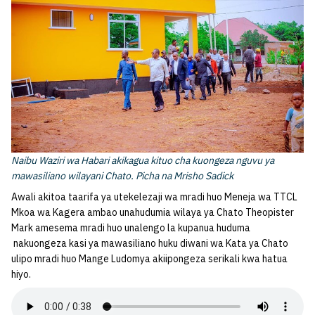
Naibu Waziri wa Habari akikagua kituo cha kuongeza nguvu ya
mawasiliano wilayani Chato. Picha na Mrisho Sadick
Awali akitoa taarifa ya utekelezaji wa mradi huo Meneja wa TTCL
Mkoa wa Kagera ambao unahudumia wilaya ya Chato Theopister
Mark amesema mradi huo unalengo la kupanua huduma
nakuongeza kasi ya mawasiliano huku diwani wa Kata ya Chato
ulipo mradi huo Mange Ludomya akiipongeza serikali kwa hatua
hiyo.