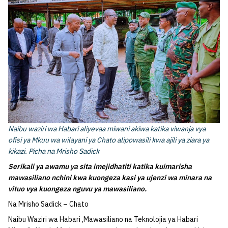
Naibu waziri wa Habari aliyevaa miwani akiwa katika viwanja vya
ofisi ya Mkuu wa wilayani ya Chato alipowasili kwa ajili ya ziara ya
kikazi. Picha na Mrisho Sadick
Serikali ya awamu ya sita imejidhatiti katika kuimarisha
mawasiliano nchini kwa kuongeza kasi ya ujenzi wa minara na
vituo vya kuongeza nguvu ya mawasiliano.
Na Mrisho Sadick – Chato
Naibu Waziri wa Habari ,Mawasiliano na Teknolojia ya Habari