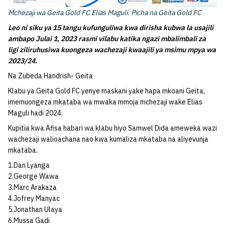
Mchezaji wa Geita Gold FC Elias Maguli. Picha na Geita Gold FC
Leo ni siku ya 15 tangu kufunguliwa kwa dirisha kubwa la usajili
ambapo Julai 1, 2023 rasmi vilabu katika ngazi mbalimbali za
ligi ziliruhusiwa kuongeza wachezaji kwaajili ya msimu mpya wa
2023/24.
Na Zubeda Handrish- Geita
Klabu ya Geita Gold FC yenye maskani yake hapa mkoani Geita,
imemuongeza mkataba wa mwaka mmoja mchezaji wake Elias
Maguli hadi 2024.
Kupitia kwa Afisa habari wa klabu hiyo Samwel Dida ameweka wazi
wachezaji walioachana nao kwa kumaliza mkataba na aliyevunja
mkataba.
1.Dan Lyanga
2.George Wawa
3.Marc Arakaza
4.Jofrey Manyac
5.Jonathan Ulaya
6.Mussa Gadi