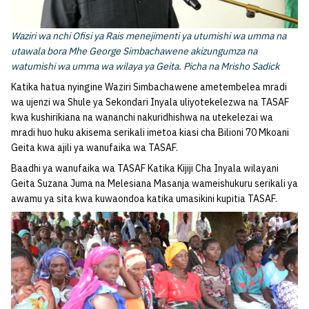
Waziri wa nchi Ofisi ya Rais menejimenti ya utumishi wa umma na
utawala bora Mhe George Simbachawene akizungumza na
watumishi wa umma wa wilaya ya Geita. Picha na Mrisho Sadick
Katika hatua nyingine Waziri Simbachawene ametembelea mradi
wa ujenzi wa Shule ya Sekondari Inyala uliyotekelezwa na TASAF
kwa kushirikiana na wananchi nakuridhishwa na utekelezai wa
mradi huo huku akisema serikali imetoa kiasi cha Bilioni 70 Mkoani
Geita kwa ajili ya wanufaika wa TASAF.
Baadhi ya wanufaika wa TASAF Katika Kijiji Cha Inyala wilayani
Geita Suzana Juma na Melesiana Masanja wameishukuru serikali ya
awamu ya sita kwa kuwaondoa katika umasikini kupitia TASAF.