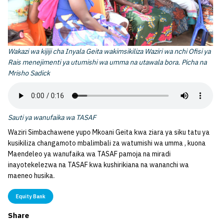
Wakazi wa kijiji cha Inyala Geita wakimsikiliza Waziri wa nchi Ofisi ya
Rais menejimenti ya utumishi wa umma na utawala bora. Picha na
Mrisho Sadick
Sauti ya wanufaika wa TASAF
Waziri Simbachawene yupo Mkoani Geita kwa ziara ya siku tatu ya
kusikiliza changamoto mbalimbali za watumishi wa umma , kuona
Maendeleo ya wanufaika wa TASAF pamoja na miradi
inayotekelezwa na TASAF kwa kushirikiana na wananchi wa
maeneo husika.
Equity Bank
Share