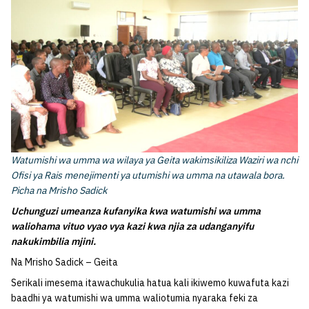
Watumishi wa umma wa wilaya ya Geita wakimsikiliza Waziri wa nchi
Ofisi ya Rais menejimenti ya utumishi wa umma na utawala bora.
Picha na Mrisho Sadick
Uchunguzi umeanza kufanyika kwa watumishi wa umma
waliohama vituo vyao vya kazi kwa njia za udanganyifu
nakukimbilia mjini.
Na Mrisho Sadick – Geita
Serikali imesema itawachukulia hatua kali ikiwemo kuwafuta kazi
baadhi ya watumishi wa umma waliotumia nyaraka feki za