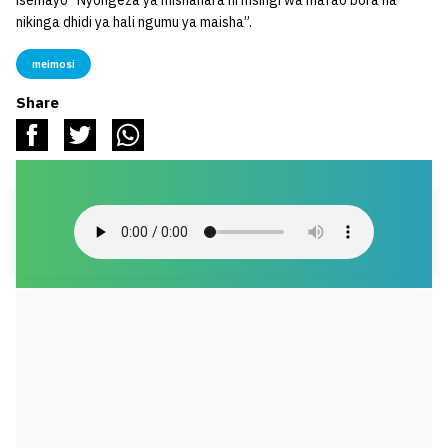
isemayo “Nyongeza ya mishahara ni msingi wa mafao bora na
nikinga dhidi ya hali ngumu ya maisha”.
meimosi
Share