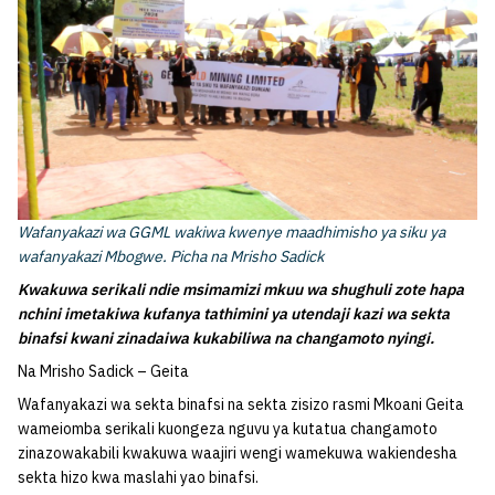
Wafanyakazi wa GGML wakiwa kwenye maadhimisho ya siku ya
wafanyakazi Mbogwe. Picha na Mrisho Sadick
Kwakuwa serikali ndie msimamizi mkuu wa shughuli zote hapa
nchini imetakiwa kufanya tathimini ya utendaji kazi wa sekta
binafsi kwani zinadaiwa kukabiliwa na changamoto nyingi.
Na Mrisho Sadick – Geita
Wafanyakazi wa sekta binafsi na sekta zisizo rasmi Mkoani Geita
wameiomba serikali kuongeza nguvu ya kutatua changamoto
zinazowakabili kwakuwa waajiri wengi wamekuwa wakiendesha
sekta hizo kwa maslahi yao binafsi.