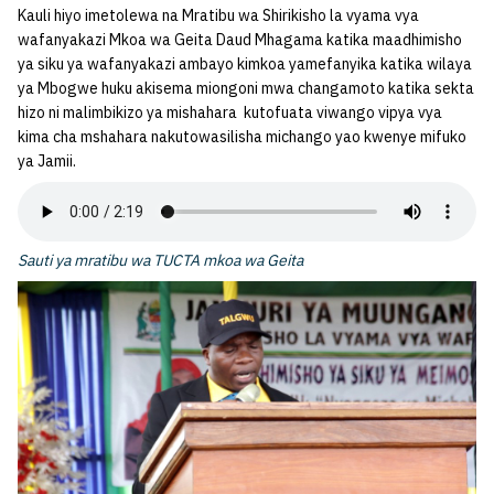
Kauli hiyo imetolewa na Mratibu wa Shirikisho la vyama vya
wafanyakazi Mkoa wa Geita Daud Mhagama katika maadhimisho
ya siku ya wafanyakazi ambayo kimkoa yamefanyika katika wilaya
ya Mbogwe huku akisema miongoni mwa changamoto katika sekta
hizo ni malimbikizo ya mishahara kutofuata viwango vipya vya
kima cha mshahara nakutowasilisha michango yao kwenye mifuko
ya Jamii.
Sauti ya mratibu wa TUCTA mkoa wa Geita