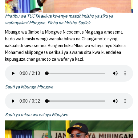
Mratibu wa TUCTA akiwa kwenye maadhimisho ya siku ya
wafanyakazi Mbogwe. Picha na Mrisho Sadick
Mbunge wa Jimbo la Mbogwe Nicodemus Maganga amesema
bado watumishi wengi wanakabiliwa na Changamoto nyingi
nakuahidi kuwasemea Bungeni huku Mkuu wa wilaya hiyo Sakina
Mohamed akiipongeza serikali ya awamu sita kwa kuendelea
kupunguza changamoto za wafanya kazi.
Sauti ya Mbunge Mbogwe
Sauti ya mkuu wa wilaya Mbogwe