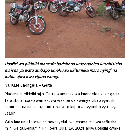
Usafiri wa pikipiki maarufu bodaboda umeendelea kurahisisha
maisha ya watu ambapo umekuwa ukitumika mara nyingi na
kutoa ajira kwa vijana wengi.
Na: Kale Chongela – Geita
Madereva pikipiki mjini Geita wametakiwa kuendelea kuzingatia
taratibu ambazo wamekuwa wakipewa kwenye vikao vyao ili
kuondokana na changamoto ya wao kuporwa vyombo vyao vya
usafiri.
Wito huo umetolewa na mwenyekiti wa chama cha wasafirishaji
mjini Geita Benjamini Philibert Julai 19, 2024 akiwa ofisini kwake