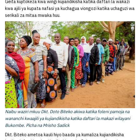
Geita kujitokeza kwa wingi kujiandikisha katika daftari la wakazi
kwa ajili ya kupata nafasi ya kuchagua viongozi katika uchaguzi wa
serikali za mitaa mwaka huu.
Naibu waziri mkuu Dkt. Doto Biteko akiwa katika foleni pamoja na
wananchi kwaajili ya kujiandikisha katika daftari la makazi wilayani
Bukombe. Picha na Mrisho Sadick
Dkt. Biteko ametoa kauli hiyo baada ya kumaliza kujiandikisha