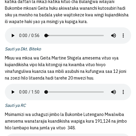
katika daftari la mkazi katika kituo cha Bulangwa wilayani
Bukombe mkoani Geita huku akiwataka wananchi kutosubiri hadi
siku ya mwisho na badala yake wajitokeze kwa wingi kujiandikisha
ili wapate haki yao ya msingi ya kupiga kura.
Sauti ya Dkt. Biteko
Mkuu wa mkoa wa Geita Martine Shigela amesema vituo vya
kujiandikisha vipo kila kitongoji na kwamba vituo hivyo
vinafunguliwa kuanzia saa mbili asubuhi na kufungwa saa 12 jioni
na zoezi hilo litaenda hadi tarehe 20 mwezi huu.
Sauti ya RC
Msimamizi wa uchaguzi jimbo la Bukombe Lutengano Mwalwiba
amesema wanatarajia kuandikisha wapiga kura 191,124 na jimbo
hilo lambapo kuna jumla ya vituo 348.