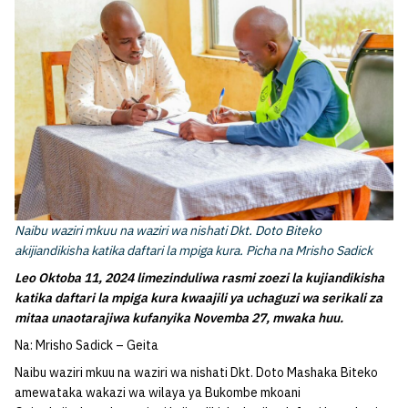
Naibu waziri mkuu na waziri wa nishati Dkt. Doto Biteko
akijiandikisha katika daftari la mpiga kura. Picha na Mrisho Sadick
Leo Oktoba 11, 2024 limezinduliwa rasmi zoezi la kujiandikisha
katika daftari la mpiga kura kwaajili ya uchaguzi wa serikali za
mitaa unaotarajiwa kufanyika Novemba 27, mwaka huu.
Na: Mrisho Sadick – Geita
Naibu waziri mkuu na waziri wa nishati Dkt. Doto Mashaka Biteko
amewataka wakazi wa wilaya ya Bukombe mkoani