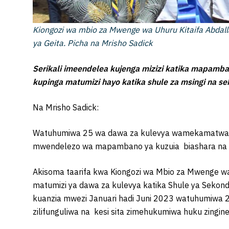
Kiongozi wa mbio za Mwenge wa Uhuru Kitaifa Abdalla
ya Geita. Picha na Mrisho Sadick
Serikali imeendelea kujenga mizizi katika mapamb
kupinga matumizi hayo katika shule za msingi na se
Na Mrisho Sadick:
Watuhumiwa 25 wa dawa za kulevya wamekamatwa na
mwendelezo wa mapambano ya kuzuia biashara na ma
Akisoma taarifa kwa Kiongozi wa Mbio za Mwenge wa
matumizi ya dawa za kulevya katika Shule ya Sekond
kuanzia mwezi Januari hadi Juni 2023 watuhumiwa 2
zilifunguliwa na kesi sita zimehukumiwa huku zingine