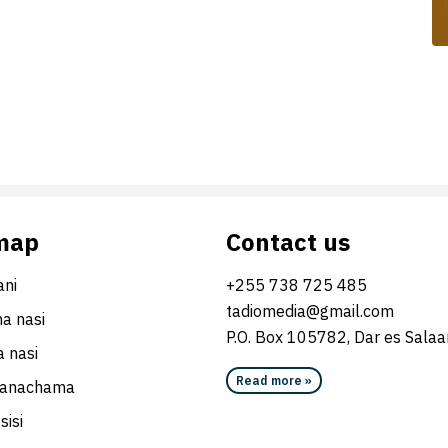
map
Contact us
ni
+255 738 725 485
tadiomedia@gmail.com
na nasi
P.O. Box 105782, Dar es Sala
 nasi
Read more »
wanachama
sisi